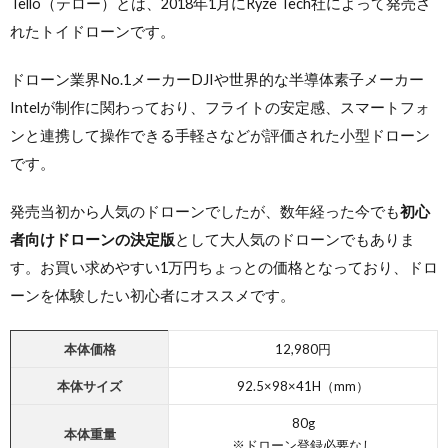
Tello（テロー）とは、2018年1月にRyze Tech社によって発売さ
れたトイドローンです。
ドローン業界No.1メーカーDJIや世界的な半導体素子メーカー
Intelが制作に関わっており、フライトの安定感、スマートフォ
ンと連携して操作できる手軽さなどが評価された小型ドローン
です。
発売当初から人気のドローンでしたが、数年経った今でも
初心
者向けドローンの決定版
として大人気のドローンでもありま
す。お買い求めやすい1万円ちょっとの価格となっており、ドロ
ーンを体験したい初心者にオススメです。
本体価格
12,980円
本体サイズ
92.5×98×41H（mm）
80g
本体
重量
※ドローン登録必要なし