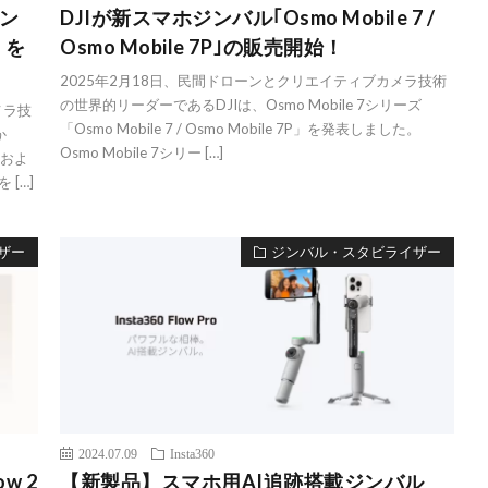
ン
DJIが新スマホジンバル｢Osmo Mobile 7 /
」を
Osmo Mobile 7P｣の販売開始！
2025年2月18日、民間ドローンとクリエイティブカメラ技術
の世界的リーダーであるDJIは、Osmo Mobile 7シリーズ
メラ技
「Osmo Mobile 7 / Osmo Mobile 7P」を発表しました。
か
Osmo Mobile 7シリー […]
ラおよ
 […]
ザー
ジンバル・スタビライザー
2024.07.09
Insta360
w 2
【新製品】スマホ用AI追跡搭載ジンバル