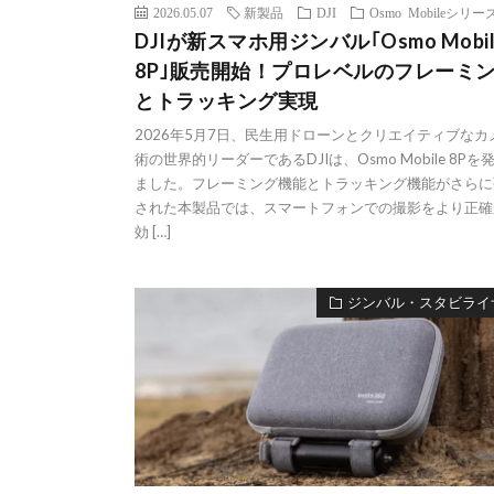
2026.05.07
新製品
DJI
Osmo Mobileシリー
DJIが新スマホ用ジンバル｢Osmo Mobil
8P｣販売開始！プロレベルのフレーミ
とトラッキング実現
2026年5月7日、民生用ドローンとクリエイティブなカ
術の世界的リーダーであるDJIは、Osmo Mobile 8Pを
ました。フレーミング機能とトラッキング機能がさらに
された本製品では、スマートフォンでの撮影をより正確
効 […]
ジンバル・スタビライ