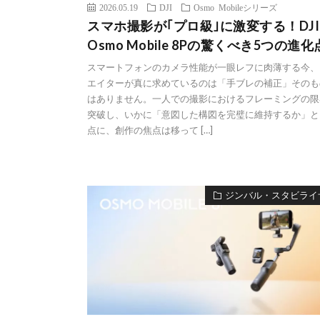
2026.05.19
DJI
Osmo Mobileシリーズ
スマホ撮影が｢プロ級｣に激変する！DJI
Osmo Mobile 8Pの驚くべき5つの進化
スマートフォンのカメラ性能が一眼レフに肉薄する今、
エイターが真に求めているのは「手ブレの補正」そのも
はありません。一人での撮影におけるフレーミングの限
突破し、いかに「意図した構図を完璧に維持するか」と
点に、創作の焦点は移って […]
ジンバル・スタビライ