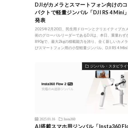
DJIがカメラとスマートフォン向けのコ
パクトで軽量ジンバル「DJI RS 4 Mini
発表
2025年2月20日、民生用ドローンとクリエイティブカ
術のグローバルリーダーであるDJIは、本日、重量わず
890gで、最大2kgの積載能力を誇り、全く新しいカメ
びスマートフォン用の小型軽量ジンバル、DJI RS 4 Miniを
ジンバル・スタビライ
2025.01.16
Insta360
AI搭載スマホ用ジンバル「Insta360 Flo