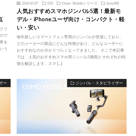
2026.05.07
DJI
Osmo Mobileシリーズ
Insta360
人気おすすめスマホジンバル5選！最新モ
点
デル・iPhoneユーザ向け・コンパクト・軽
い・安い
クリ
ので
毎年新しいスマートフォン専用のジンバルが登場しており、
界を
どのメーカーの製品にどんな特徴があり、どんなユーザーに
いう
おすすめなのか分かりづらくなってきました。 そこで本記事
では、人気のおすすめスマホ用ジンバル5種類とそれぞれの特
徴を解説します。スマ […]
ザー
ジンバル・スタビライザー