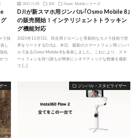
ズ
2025.11.05
DJI
Osmo Mobileシリーズ
e
DJIが新スマホ用ジンバル｢Osmo Mobile 8｣
ング
の販売開始！インテリジェントトラッキン
グ機能対応
メラ技
2025年11月5日、民生用ドローンと革新的なカメラ技術で世
発表し
界をリードするDJIは、本日、最新のスマートフォン用ジンバ
強化
ルであるOsmo Mobile 8を発表しました。これにより、スマ
かつ
ートフォンを持つ誰もが簡単にシネマティックな映像を撮影
で […]
ザー
ジンバル・スタビライザー