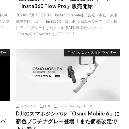
「Insta360 Flow Pro」販売開始
極のAI
2024年7月9日22:00、Insta360Japan株式会社（本社：東京
マル フ
都中央区、以下：Insta360）は、iPhoneユーザー向けに大幅
 2
にアップグレードしたスマホ用AI追跡搭載ジンバル
「Insta360 Flow Pro（以下：Fl […]
ザー
ジンバル・スタビライザー
2023.07.06
DJI
Osmo Mobileシリーズ
DJIのスマホジンバル「Osmo Mobile 6」に
ンバ
新色プラチナグレー登場！また価格改定で
より安く