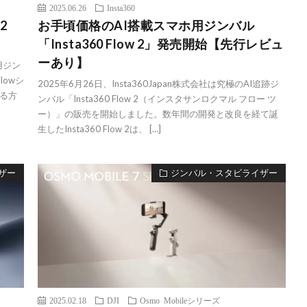
2025.06.26
Insta360
2
お手頃価格のAI搭載スマホ用ジンバル
「Insta360 Flow 2」発売開始【先行レビュ
ーあり】
用ジン
Flowシ
2025年6月26日、Insta360Japan株式会社は究極のAI追跡ジ
る方
ンバル「Insta360 Flow 2（インスタサンロクマル フロー ツ
ー）」の販売を開始しました。数年間の開発と改良を経て誕
生したInsta360 Flow 2は、 […]
ザー
ジンバル・スタビライザー
2025.02.18
DJI
Osmo Mobileシリーズ