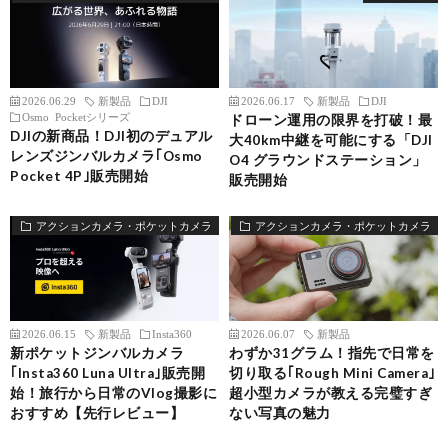
2026.06.29
新製品
DJI
2026.06.17
新製品
DJI
Osmo Pocketシリーズ
ドローン運用の限界を打破！最
DJIの新商品！DJI初のデュアル
大40km中継を可能にする「DJI
レンズジンバルカメラ｢Osmo
O4 グラウンドステーション」
Pocket 4P｣販売開始
販売開始
アクションカメラ・ポケットカメラ
アクションカメラ・ポケットカメラ
2026.06.15
新製品
Insta360
2026.06.07
新製品
新ポケットジンバルカメラ
わずか31グラム！指先で日常を
｢Insta360 Luna Ultra｣販売開
切り取る｢Rough Mini Camera｣
始！旅行から日常のVlog撮影に
超小型カメラが教える完璧すぎ
おすすめ【先行レビュー】
ない写真の魅力