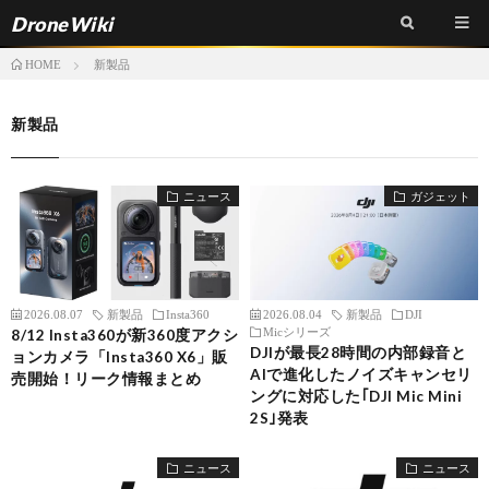
DroneWiki
新製品
HOME
新製品
ニュース
ガジェット
2026.08.07
新製品
Insta360
2026.08.04
新製品
DJI
Micシリーズ
8/12 Insta360が新360度アクシ
DJIが最長28時間の内部録音と
ョンカメラ「Insta360 X6」販
AIで進化したノイズキャンセリ
売開始！リーク情報まとめ
ングに対応した｢DJI Mic Mini
2S｣発表
ニュース
ニュース