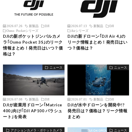
2026.07.26
新製品
DJI
2026.07.13
新製品
DJI
Osmo Pocketシリーズ
Airシリーズ
DJIの新ポケットジンバルカメ
DJIの新ドローン｢DJI Air 4｣の
ラ｢Osmo Pocket 3S｣のリーク
リーク情報まとめ！発売日はい
情報まとめ！発売日はいつ？価
つ？価格は？
格は？
ニュース
ニュース
2026.07.08
新製品
DJI
2026.07.01
新製品
DJI
DJIが産業用ドローン｢Matrice
DJIが水中ドローンを開発中!?
400｣向け｢DJI AP100 パラシュ
発売日は？価格は？リーク情報
ート｣を発表
まとめ
アクションカメラ・ポケットカメラ
ニュース