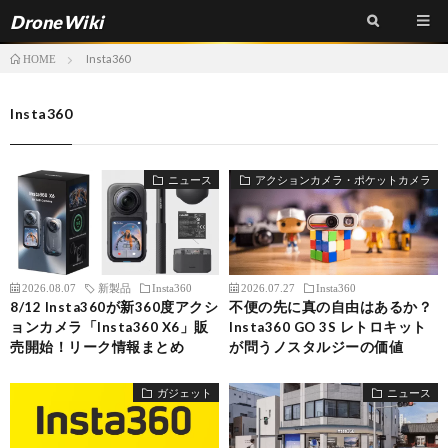
DroneWiki
Insta360
HOME
Insta360
ニュース
アクションカメラ・ポケットカメラ
2026.08.07
新製品
Insta360
2026.07.27
Insta360
8/12 Insta360が新360度アクシ
不便の先に真の自由はあるか？
ョンカメラ「Insta360 X6」販
Insta360 GO 3S レトロキット
売開始！リーク情報まとめ
が問うノスタルジーの価値
ガジェット
ニュース