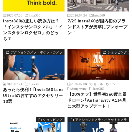
2026.07.26
Insta360
2026.07.24
Insta360
Insta360の正しい読み方は？
7/25 Insta360が国内初のブラ
「インスタサンロクマル」「イ
ンドストアが浅草にプレオープ
ンスタサンロクゼロ」のどっ
ン！
ち？
アクションカメラ・ポケットカメラ
ショッピング
2026.07.24
Insta360
2026.07.08
セール
FPV
Antigravity
Insta360
あったら便利！｢Insta360 Luna
【20%オフ】世界初360度全景
Ultra｣のおすすめアクセサリー
ドローン｢Antigravity A1｣4月
10選
に大型アップデート！
ショッピング
アクションカメラ・ポケットカメラ