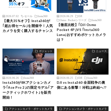
2026.07.02
セール
Insta360
2026.06.29
DJI
Osmo Pocketシリーズ
Insta360
【最大35%オフ】Insta360が
【徹底比較】｢DJI Osmo
｢超お得セール｣を開催中！人気
Pocket 4P｣VS ｢Insta360
カメラを安く購入するチャンス
Luna｣おすすめポケットカメラ
は？
ガジェット
ニュース
2026.06.26
Insta360
2026.06.25
DJI
Insta360
Insta360が8Kアクションカメ
DJI vs Insta360 全面戦争の裏
ラ｢Ace Pro 2｣の限定モデル｢ア
側にある衝撃！冷戦は終結へ!?
ークティックホワイト｣を販売
開始！
アクションカメラ・ポケットカメラ
アクションカメラ・ポケットカメラ