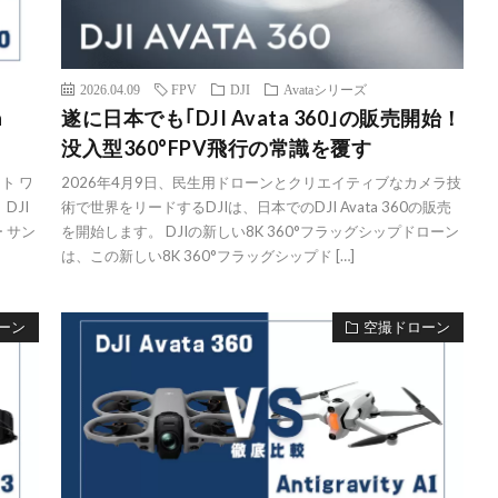
2026.04.09
FPV
DJI
Avataシリーズ
a
遂に日本でも｢DJI Avata 360｣の販売開始！
没入型360°FPV飛行の常識を覆す
イト ワ
2026年4月9日、民生用ドローンとクリエイティブなカメラ技
DJI
術で世界をリードするDJIは、日本でのDJI Avata 360の販売
ー サン
を開始します。 DJIの新しい8K 360°フラッグシップドローン
は、この新しい8K 360°フラッグシップド […]
ーン
空撮ドローン