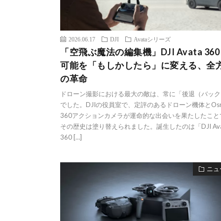
2026.06.17
DJI
Avataシリーズ
「空飛ぶ魔法の編集機」DJI Avata 36
可能を「もしかしたら」に変える、全
の革命
ドローン撮影における最大の敵は、常に「後退（バック
でした。DJIの役員室で、定評のあるドローン機体とOs
360アクションカメラが運命的な出会いを果たしたこと
その歴史は塗り替えられました。誕生したのは「DJI Ava
360 […]
ニュ