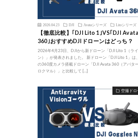
2026.04.23
DJI
Avataシリーズ
Litoシリーズ
【徹底比較】｢DJI Lito 1｣VS｢DJI Avat
360｣おすすめDJIドローンはどっち？
2026年4月23日、DJIから新ドローン「DJI Lito 1（ラ
ン）」が発表されました。 新ドローン「DJI Lito 1」は、
の360度カメラ搭載ドローン「DJI Avata 360（アバタ
ロクマル）」と比較して […]
空撮ドロ