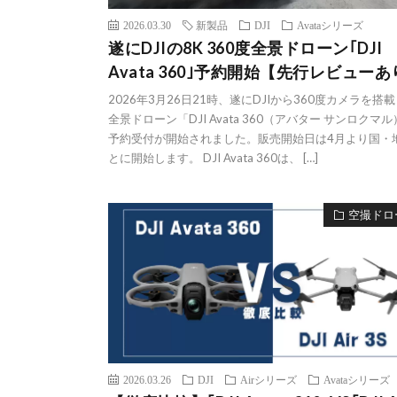
2026.03.30
新製品
DJI
Avataシリーズ
遂にDJIの8K 360度全景ドローン｢DJI
Avata 360｣予約開始【先行レビュー
2026年3月26日21時、遂にDJIから360度カメラを搭
全景ドローン「DJI Avata 360（アバター サンロクマ
予約受付が開始されました。販売開始日は4月より国・
とに開始します。 DJI Avata 360は、 […]
空撮ドロ
2026.03.26
DJI
Airシリーズ
Avataシリーズ