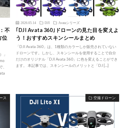
2026.05.14
DJI
Avataシリーズ
0：不
｢DJI Avata 360｣ドローンの見た目を変えよ
方位
う！おすすめスキンシールまとめ
「DJI Avata 360」は、1種類のカラーしか販売されていない
ドローンです。しかし、スキンシールを使用することで自分
）」
だけのオリジナル「DJI Avata 360」に色を変えることができ
mo
ます。 本記事では、スキンシールのメリットと「DJ […]
で、
ta
ース
空撮ドローン