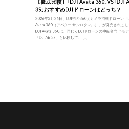
【徹底比較】｢DJI Avata 360｣VS｢DJI A
3S｣おすすめDJIドローンはどっち？
2026年3月26日、DJI初の360度カメラ搭載ドローン「D
Avata 360（アバター サンロクマル）」が発売されま
DJI Avata 360は、同じくDJIドローンの中級者向けモ
「DJI Air 3S」と比較して、 […]