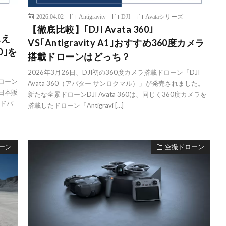
2026.04.02
Antigravity
DJI
Avataシリーズ
【徹底比較】｢DJI Avata 360｣
見え
VS｢Antigravity A1｣おすすめ360度カメラ
60｣を
搭載ドローンはどっち？
2026年3月26日、DJI初の360度カメラ搭載ドローン「DJI
ドローン
Avata 360（アバター サンロクマル）」が発売されました。
の日本販
新たな全景ドローンDJI Avata 360は、同じく360度カメラを
ードパ
搭載したドローン「Antigravi […]
ーン
空撮ドローン