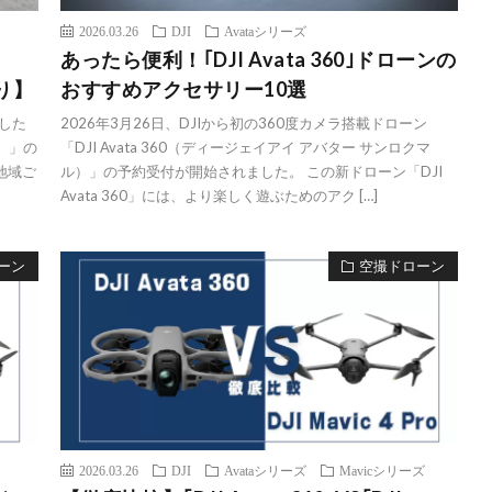
2026.03.26
DJI
Avataシリーズ
あったら便利！｢DJI Avata 360｣ドローンの
あり】
おすすめアクセサリー10選
載した
2026年3月26日、DJIから初の360度カメラ搭載ドローン
ル）」の
「DJI Avata 360（ディージェイアイ アバター サンロクマ
地域ご
ル）」の予約受付が開始されました。 この新ドローン「DJI
Avata 360」には、より楽しく遊ぶためのアク […]
ーン
空撮ドローン
2026.03.26
DJI
Avataシリーズ
Mavicシリーズ