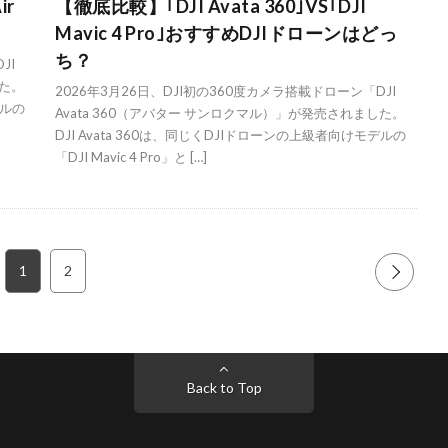
ir
【徹底比較】｢DJI Avata 360｣VS｢DJI
Mavic 4 Pro｣おすすめDJIドローンはどっ
ち？
JI
した。
2026年3月26日、DJI初の360度カメラ搭載ドローン「DJI
デルの
Avata 360（アバター サンロクマル）」が発売されました。
DJI Avata 360は、同じくDJIドローンの上級者向けモデルの
「DJI Mavic 4 Pro」と […]
1
2
NEXT
Back to Top