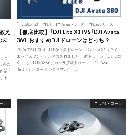
2026.04.23
DJI
Avataシリーズ
Litoシリーズ
が教え
【徹底比較】｢DJI Lito X1｣VS｢DJI Avata
の未
360｣おすすめDJIドローンはどっち？
2026年4月23日、DJIから新ドローン「DJI Lito X1（ライト
エックスワン）」が発表されました。 新ドローン「DJI Lito
しなが
X1」は、DJIの360度カメラ搭載ドローン「DJI Avata
心者の
360（アバター サンロクマル） […]
作業
しま
ーン
空撮ドローン