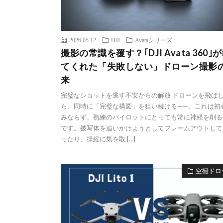
2026.05.12
DJI
Avataシリーズ
撮影の常識を覆す？｢DJI Avata 360｣
てくれた「失敗しない」ドローン撮影
来
完璧なショットを逃す不安からの解放 ドローンを飛ば
ら、同時に「完璧な構図」を狙い続ける——。これは初
みならず、熟練のパイロットにとっても常に神経を削る
です。被写体を追いかけようとしてフレームアウトして
ったり、操縦に気を取 […]
空撮ドロ