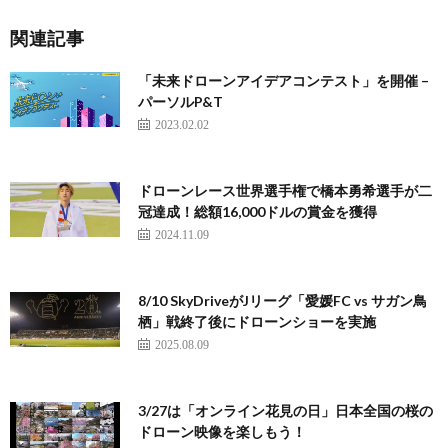
関連記事
「未来ドローンアイデアコンテスト」を開催 –
パーソルP&T
2023.02.02
ドローンレース世界選手権で橋本勇希選手が二
冠達成！総額16,000ドルの賞金を獲得
2024.11.09
8/10 SkyDriveがJリーグ「愛媛FC vs サガン鳥
栖」戦終了後にドローンショーを実施
2025.08.09
3/27は「オンライン花見の日」日本全国の桜の
ドローン映像を楽しもう！