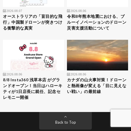
2026.08.07
2026.08.06
オーストラリアの「盲目的な飛
令和8年熊本地震における、ブ
行」中国製ドローンが突きつけ
ルーイノベーションのドローン
る衝撃的な真実
災害支援活動について
2026.08.06
2026.08.06
8/8 Insta360 浅草本店 がグラ
カナダの山火事対策！ドローン
ンドオープン！当日はハローキ
と熱画像が変える「目に見えな
ティが1日店長に就任、記念セ
い戦い」の最前線
レモニー開催
Back to Top