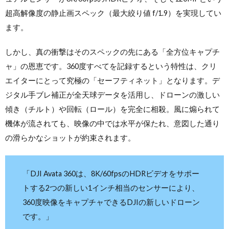
超高解像度の静止画スペック（最大絞り値 f/1.9）を実現してい
ます。
しかし、真の衝撃はそのスペックの先にある「全方位キャプチ
ャ」の恩恵です。360度すべてを記録するという特性は、クリ
エイターにとって究極の「セーフティネット」となります。デ
ジタル手ブレ補正が全天球データを活用し、ドローンの激しい
傾き（チルト）や回転（ロール）を完全に相殺。風に煽られて
機体が流されても、映像の中では水平が保たれ、意図した通り
の滑らかなショットが約束されます。
「DJI Avata 360は、8K/60fpsのHDRビデオをサポー
トする2つの新しい1インチ相当のセンサーにより、
360度映像をキャプチャできるDJIの新しいドローン
です。」