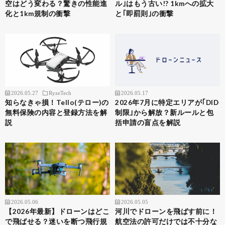
空はどう変わる？驚きの性能進
ル｣はもう古い!? 1kmへの拡大
化と1km規制の衝撃
と｢即罰則｣の衝撃
2026.05.27
RyzeTech
2026.05.17
知らなきゃ損！Tello(テロー)の
2026年7月に特定エリアが｢DID
無料保険の内容と登録方法を解
制限｣から解放？新ルールと包
説
括申請の盲点を解説
2026.05.06
2026.05.05
【2026年最新】ドローンはどこ
河川でドローンを飛ばす前に！
で飛ばせる？迷いを断つ飛行規
航空法の許可だけでは不十分な