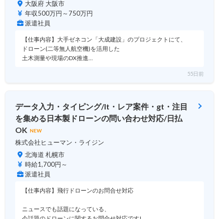
大阪府 大阪市
年収500万円～750万円
派遣社員
【仕事内容】大手ゼネコン「大成建設」のプロジェクトにて、
ドローン(二等無人航空機)を活用した
土木測量や現場のDX推進…
55日前
データ入力・タイピング/lt・レア案件・gt・注目
を集める日本製ドローンの問い合わせ対応/日払
OK
NEW
株式会社ヒューマン・ライジン
北海道 札幌市
時給1,700円～
派遣社員
【仕事内容】飛行ドローンのお問合せ対応
ニュースでも話題になっている、
今話題のドローンに関するお問合せ対応です!