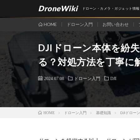
DroneWiki
ドローン・カメラ・ガジェット情報
HOME
ドローン入門
お問い合わせ
DJIドローン本体を紛
る？対処方法を丁寧に
2024.07.08
ドローン入門
DJI
ドローン入門
基礎知識
DJIドロ
HOME