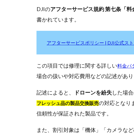
DJIの
アフターサービス規約 第七条「料
書かれています。
アフターサービスポリシー | DJI公式ス
この項目では修理に関する詳しい
料金パ
場合の扱いや対応費用などの記述があり
記述によると、
ドローンを紛失
した場合
の対応となり
フレッシュ品の製品交換販売
信頼性が保証された製品です。
また、割引対象は「機体」「カメラなど