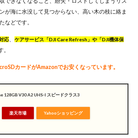
収できなくなること、紛失・ロストしてしまうリス
ンが海に水没して見つからない、高い木の枝に絡ま
たなどです。
、
対応
ケアサービス「DJI Care Refresh」や「DJI機体保
す。
roSDカードがAmazonでお安くなっています。
eme 128GB V30 A2 UHS-I スピードクラス3
楽天市場
Yahooショッピング