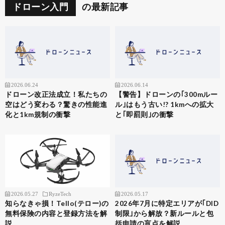
ドローン入門
の最新記事
2026.06.24
2026.06.14
ドローン改正法成立！私たちの
【警告】ドローンの｢300mルー
空はどう変わる？驚きの性能進
ル｣はもう古い!? 1kmへの拡大
化と1km規制の衝撃
と｢即罰則｣の衝撃
2026.05.27
RyzeTech
2026.05.17
知らなきゃ損！Tello(テロー)の
2026年7月に特定エリアが｢DID
無料保険の内容と登録方法を解
制限｣から解放？新ルールと包
説
括申請の盲点を解説