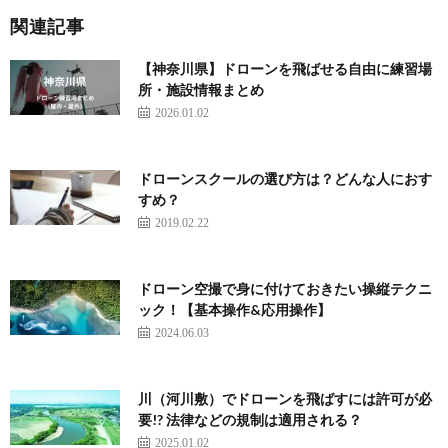
関連記事
【神奈川県】ドローンを飛ばせる自由に練習場
所・施設情報まとめ
2026.01.02
ドローンスクールの選び方は？どんな人におす
すめ？
2019.02.22
ドローン空撮で身に付けておきたい操縦テクニ
ック！【基本操作&応用操作】
2024.06.03
川（河川敷）でドローンを飛ばすには許可が必
要!? 法律などの規制は適用される？
2025.01.02