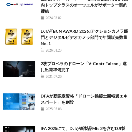
内トップクラスのオーウエルがサポーター契約
締結
2024.03.02
DJIが｢BCN AWARD 2026｣アクションカメラ部
門とデジタルビデオカメラ部門で年間販売数量
No. 1
2026.01.23
2枚プロペラのドローン「V-Coptr Falcon」遂
に出荷準備完了
2021.07.26
DPAが新認定資格「ドローン操縦士回転翼エキ
スパート」を創設
2025.05.08
IFA 2025にて、DJIが新製品Mic 3を含むDJI製