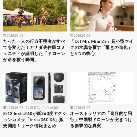
2026.08.08
2026.08.08
たった一人の行方不明者がすべ
「DJI Mic Mini 2S」超小型マイ
てを変えた！カナダ先住民コミ
クの常識を覆す「驚きの進化」
ュニティが証明した「ドローン
と5つの核心
が命を救う瞬間」
2026.08.07
新製品
Insta360
2026.08.07
8/12 Insta360が新360度アクシ
オーストラリアの「盲目的な飛
ョンカメラ「Insta360 X6」販
行」中国製ドローンが突きつけ
売開始！リーク情報まとめ
る衝撃的な真実