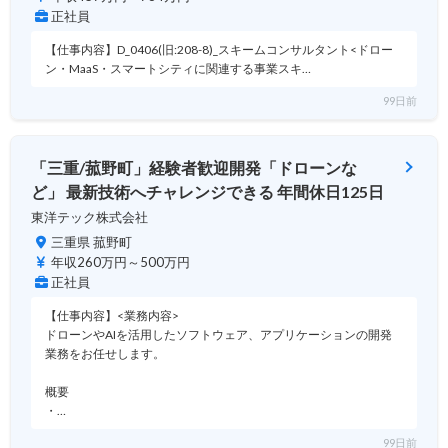
正社員
【仕事内容】D_0406(旧:208-8)_スキームコンサルタント<ドロー
ン・MaaS・スマートシティに関連する事業スキ…
99日前
「三重/菰野町」経験者歓迎開発「ドローンな
ど」 最新技術へチャレンジできる 年間休日125日
東洋テック株式会社
三重県 菰野町
年収260万円～500万円
正社員
【仕事内容】<業務内容>
ドローンやAIを活用したソフトウェア、アプリケーションの開発
業務をお任せします。
概要
・…
99日前