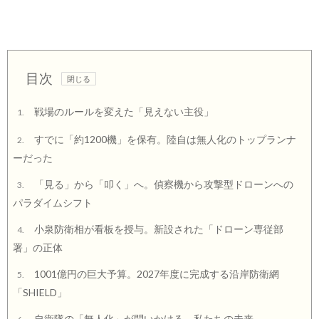
目次
戦場のルールを変えた「見えない主役」
1.
すでに「約1200機」を保有。陸自は無人化のトップランナ
2.
ーだった
「見る」から「叩く」へ。偵察機から攻撃型ドローンへの
3.
パラダイムシフト
小泉防衛相が看板を授与。新設された「ドローン専従部
4.
署」の正体
1001億円の巨大予算。2027年度に完成する沿岸防衛網
5.
「SHIELD」
自衛隊の「無人化」が問いかける、私たちの未来