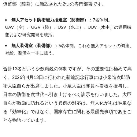
僚監部（陸幕）に新設された2つの専門部署です。
無人アセット防衛能力推進室（防衛部）
：7名体制。
UAV（空）、UGV（陸）、USV（水上）、UUV（水中）の運用構
想および研究開発を統括。
無人装備室（装備部）
：6名体制。これら無人アセットの調達、
補給、整備を一手に担う。
合計13名という少数精鋭の体制ですが、その重要性は極めて高
く、2026年4月13日に行われた新編記念行事には小泉進次郎防
衛大臣自らが出席しました。小泉大臣は隊員へ看板を授与し、
日本の防衛を次世代へ引き上げるべく訓示を行いました。大臣
自らが激励に訪れるという異例の対応は、無人化がもはや単な
る「効率化」ではなく、国家存亡に関わる最優先事項であるこ
とを物語っています。