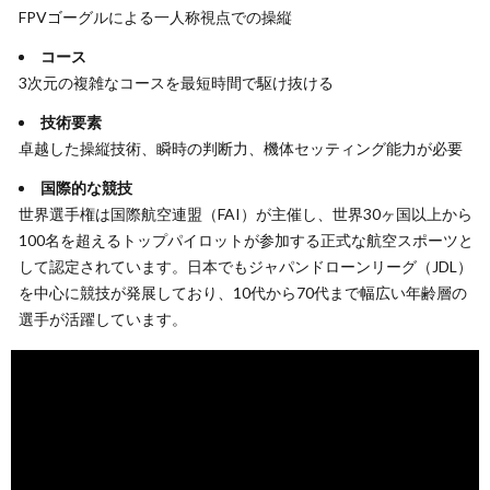
FPVゴーグルによる一人称視点での操縦
コース
3次元の複雑なコースを最短時間で駆け抜ける
技術要素
卓越した操縦技術、瞬時の判断力、機体セッティング能力が必要
国際的な競技
世界選手権は国際航空連盟（FAI）が主催し、世界30ヶ国以上から
100名を超えるトップパイロットが参加する正式な航空スポーツと
して認定されています。日本でもジャパンドローンリーグ（JDL）
を中心に競技が発展しており、10代から70代まで幅広い年齢層の
選手が活躍しています。