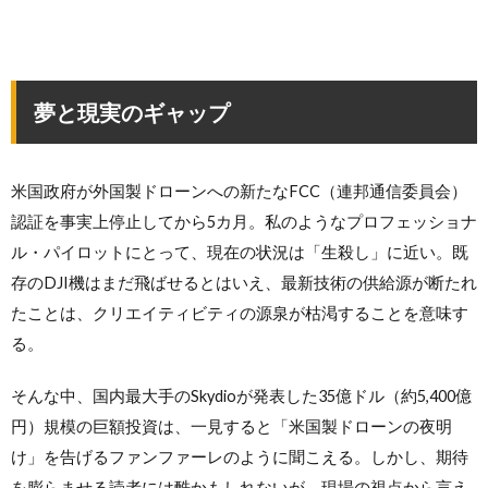
夢と現実のギャップ
米国政府が外国製ドローンへの新たなFCC（連邦通信委員会）
認証を事実上停止してから5カ月。私のようなプロフェッショナ
ル・パイロットにとって、現在の状況は「生殺し」に近い。既
存のDJI機はまだ飛ばせるとはいえ、最新技術の供給源が断たれ
たことは、クリエイティビティの源泉が枯渇することを意味す
る。
そんな中、国内最大手のSkydioが発表した35億ドル（約5,400億
円）規模の巨額投資は、一見すると「米国製ドローンの夜明
け」を告げるファンファーレのように聞こえる。しかし、期待
を膨らませる読者には酷かもしれないが、現場の視点から言え