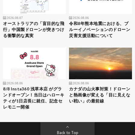
2026.08.07
2026.08.06
オーストラリアの「盲目的な飛
令和8年熊本地震における、ブ
行」中国製ドローンが突きつけ
ルーイノベーションのドローン
る衝撃的な真実
災害支援活動について
2026.08.06
2026.08.06
8/8 Insta360 浅草本店 がグラ
カナダの山火事対策！ドローン
ンドオープン！当日はハローキ
と熱画像が変える「目に見えな
ティが1日店長に就任、記念セ
い戦い」の最前線
レモニー開催
Back to Top