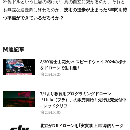
35億ドルという巨額の賭けが、真の自立に繋がるのか、それと
も無謀な追走劇に終わるのか。
技術の進歩が止まった5年間を待
つ準備ができているだろうか？
関連記事
3/30 富士山花火 vs スピードウェイ 2024の様子
をドローンで生中継！
2024.03.25
7/1より教育用プログラミングドローン
「Hula（フラ）」の販売開始！先行販売受付中
– レッドクリフ
2024.06.05
北京がDJIドローンを｢実質禁止｣世界的リーダ