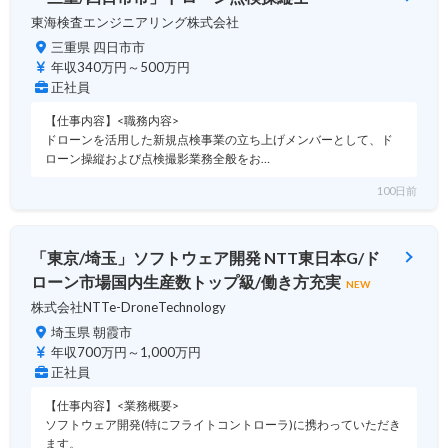
東海検査エンジニアリング株式会社
三重県 四日市市
年収340万円～500万円
正社員
【仕事内容】<職務内容>
ドローンを活用した新規点検事業の立ち上げメンバーとして、ド
ローン操縦および点検撮影業務全般をお…
100日前
「東京/埼玉」ソフトウェア開発 NTT東日本G/ド
ローン市場国内生産数トップ級/働き方充実
NEW
株式会社NTTe-DroneTechnology
埼玉県 朝霞市
年収700万円～1,000万円
正社員
【仕事内容】<業務概要>
ソフトウェア開発(特にフライトコントローラ)に携わっていただき
ます。