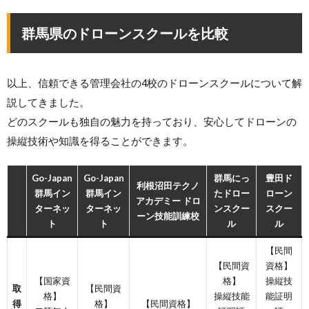
群馬県のドローンスクールを比較
以上、信頼できる管理会社の4校のドローンスクールについて解
説してきました。
どのスクールも独自の魅力を持っており、安心してドローンの
操縦技術や知識を得ることができます。
Go-Japan
Go-Japan
群馬にっ
豊田ド
利根沼田テクノ
群馬イン
群馬イン
たドロー
ローン
アカデミー ドロ
ターネッ
ターネッ
ンスクー
スクー
ーン技能訓練校
ト
ト
ル
ル
【民間
【民間資
資格】
【国家資
格】
操縦技
取
【民間資
格】
操縦技能
能証明
得
格】
【民間資格】