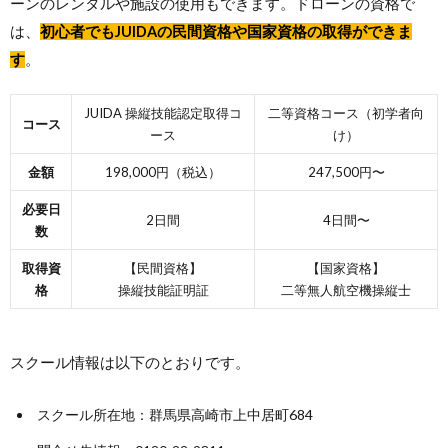
ーンのレンタルや施設の使用もできます。ドローンの資格で
は、
初心者でもJUIDAの民間資格や国家資格の取得ができま
す
。
JUIDA 操縦技能認定取得コ
二等資格コース（初学者向
コース
ース
け）
金額
198,000円（税込）
247,500円〜
必要日
2日間
4日間〜
数
取得資
【民間資格】
【国家資格】
格
操縦技能証明証
二等無人航空機操縦士
スクール情報は以下のとおりです。
スクール所在地：群馬県高崎市上中居町684