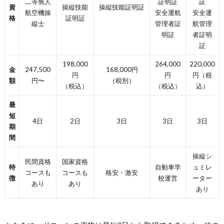
二等無人
証明証
証
資
操縦技能
操縦技能証明証
航空機操
安全運航
安全運
格
証明証
縦士
管理者証
航管理
明証
者証明
証
198,000
264,000
220,000
金
247,500
168,000円
円
円
円（税
額
円〜
（税別）
（税込）
（税込）
込）
最
短
4日
2日
3日
3日
3日
期
間
操縦シ
民間資格
国家資格
特
自動車学
ュミレ
コースも
コースも
格安・激安
徴
校運営
ーター
あり
あり
あり