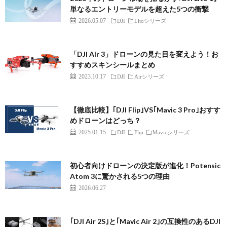
単なるエントリーモデルを超えた5つの衝撃
2026.05.07
DJI
Litoシリーズ
「DJI Air 3」ドローンの見た目を変えよう！お
すすめスキンシールまとめ
2023.10.17
DJI
Airシリーズ
【徹底比較】｢DJI Flip｣VS｢Mavic 3 Pro｣おすす
めドローンはどっち？
2025.01.15
DJI
Flip
Mavicシリーズ
初心者向けドローンの決定版が進化！Potensic
Atom 3に驚かされる5つの理由
2026.06.27
｢DJI Air 2S｣と｢Mavic Air 2｣の互換性のあるDJI