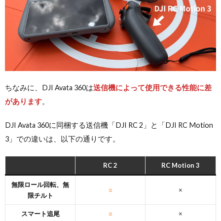
ちなみに、DJI Avata 360は
送信機によって使用できる性能に差
があります
。
DJI Avata 360に同梱する送信機「DJI RC 2」と「DJI RC Motion
3」での違いは、以下の通りです。
RC 2
RC Motion 3
無限ロール回転、無
○
×
限チルト
スマート追尾
○
×