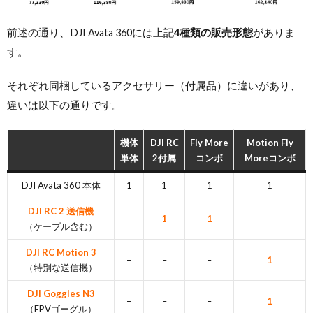
前述の通り、DJI Avata 360には上記
4種類の販売形態
がありま
す。
それぞれ同梱しているアクセサリー（付属品）に違いがあり、
違いは以下の通りです。
機体
DJI RC
Fly More
Motion Fly
単体
2付属
コンボ
Moreコンボ
DJI Avata 360 本体
1
1
1
1
DJI RC 2 送信機
–
1
1
–
（ケーブル含む）
DJI RC Motion 3
–
–
–
1
（特別な送信機）
DJI Goggles N3
–
–
–
1
（FPVゴーグル）