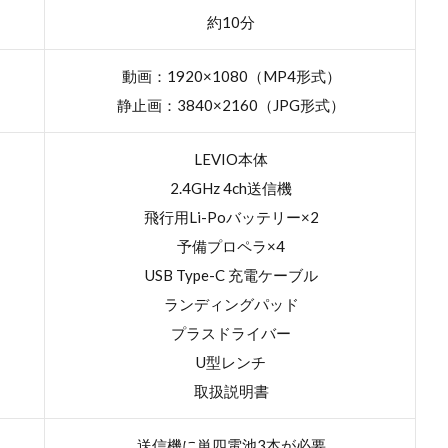
約10分
動画：1920×1080（MP4形式）
静止画：3840×2160（JPG形式）
LEVIO本体
2.4GHz 4ch送信機
飛行用Li-Poバッテリー×2
予備プロペラ×4
USB Type-C 充電ケーブル
ランディングパッド
プラスドライバー
U型レンチ
取扱説明書
送信機に単四電池3本が必要