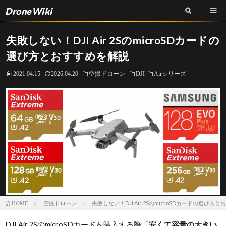
DroneWiki
失敗しない！DJI Air 2SのmicroSDカードの
選び方とおすすめを解説
2021.04.15
2026.04.20
空撮ドローン
DJI
Airシリーズ
空撮ドローン
失敗しない！DJI Air 2SのmicroSDカードの選び方
HOME
DJI Air 2SのmicroSDカードを購入する際
「安くて容量の大きい