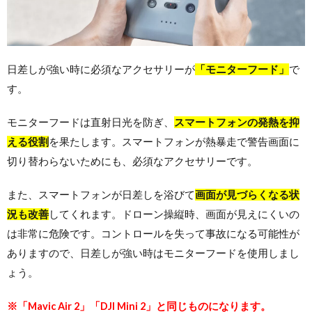
日差しが強い時に必須なアクセサリーが
「モニターフード」
で
す。
モニターフードは直射日光を防ぎ、
スマートフォンの発熱を抑
える役割
を果たします。スマートフォンが熱暴走で警告画面に
切り替わらないためにも、必須なアクセサリーです。
また、スマートフォンが日差しを浴びて
画面が見づらくなる状
況も改善
してくれます。ドローン操縦時、画面が見えにくいの
は非常に危険です。コントロールを失って事故になる可能性が
ありますので、日差しが強い時はモニターフードを使用しまし
ょう。
※
「
Mavic Air 2」「DJI Mini 2」と同じものになります。