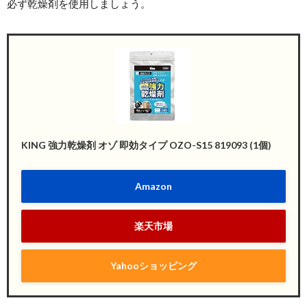
必ず乾燥剤を使用しましょう。
KING 強力乾燥剤 オゾ 即効タイプ OZO-S15 819093 (1個)
Amazon
楽天市場
Yahooショッピング