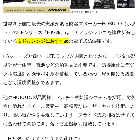
世界20ヶ国で販売の実績がある防湿庫メーカーHOKUTO（ホク
ト）のHPシリーズ「
HP-38
」は、カメラやレンズを複数所有し
ている
ミドルレンジにおすすめ
の電子式防湿庫です。
HSシリーズと違い、LEDランプが内蔵されており、デジタル湿
度計が一体型、電池などの消耗品は不要です。防湿庫外にデジ
タル湿度計と操作パネルを搭載しているため、扉を開ける必要
もなく湿度調整ができます。
他のHOKUTO製品同様、ペルチェ式除湿システムを採用、耐久
性に優れたスチール製素材、高精度なレーザーカット技術によ
り、高い気密性を実現しています。スライド式の棚板はサイズ
に合わせて調節でき、落下防止機構も搭載しています。
「HP-38」のサイズは以下の通りです。