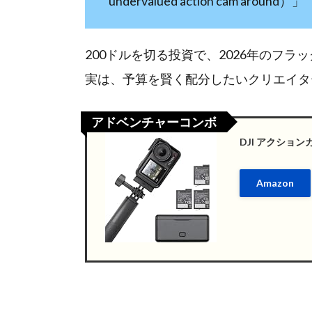
undervalued action cam around）」
200ドルを切る投資で、2026年のフ
実は、予算を賢く配分したいクリエイタ
アドベンチャーコンボ
DJI アクションカ
Amazon