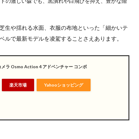
トの激しい森でも、黒潰れや白飛びを抑え、豊かな階
芝生や揺れる水面、衣服の布地といった「細かいテ
ベルで最新モデルを凌駕することさえあります。
メラ Osmo Action 4 アドベンチャー コンボ
楽天市場
Yahooショッピング