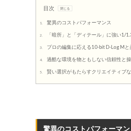
目次
驚異のコストパフォーマンス
1.
「暗所」と「ディテール」に強い1/1
2.
プロの編集に応える10-bit D-Log
3.
過酷な環境を物ともしない信頼性と
4.
賢い選択がもたらすクリエイティブ
5.
驚異のコストパフォーマン