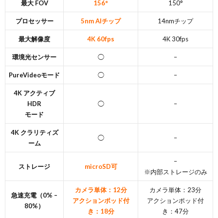
最大 FOV
156°
150°
プロセッサー
5nm AIチップ
‭14nmチップ‬
最大解像度
4K 60fps
4K 30fps
環境光センサー
◯
–
PureVideoモード
◯
–
4K アクティブ
HDR‬
◯
–
モード‬
4K クラリティズ
◯
–
ーム
–
ストレージ
microSD可
※内部ストレージのみ
カメラ単体：12分
カメラ単体：23分
急速充電（0% –
アクションポッド付
アクションポッド付
80%）
き：18分
き：47分