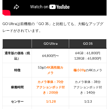
GO Ultraは前機種の「GO 3S」と比較しても、大幅なアップグ
レードがされています。
GO Ultra
GO 3S
通常版の価格（税
64GB：61,800円
64,800円〜
込）
128GB：65,800円
53gの
4K高性能カ
特徴
極小39g
の4Kカメラ
メラ
カメラ単体：70分
カメラ単体：38分
稼働時間
アクションポッド付
アクションポッド付
き：200分
き：140分
センサー
1/1.28
1/2.3