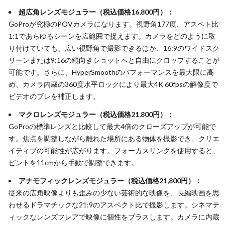
超広角レンズモジュラー（税込価格16,800円）：
GoProが究極のPOVカメラになります。視野角177度、アスペト比
1:1であらゆるシーンを広範囲で捉えます。カメラをどのように取
り付けていても、広い視野角で撮影できるほか、16:9のワイドスク
リーンまたは9:16の縦向きショットへと自由にクロップすることが
可能です。さらに、HyperSmoothのパフォーマンスを最大限に高
め、カメラ内蔵の360度水平ロックにより最大4K 60fpsの解像度で
ビデオのブレを補正します。
マクロレンズモジュラー（税込価格21,800円）：
GoProの標準レンズと比較して最大4倍のクローズアップが可能で
す。焦点を調整しながら離れた場所にある物体を撮影でき、クリエ
イティブの可能性が広がります。フォーカスリングを使用すると、
ピントを11cmから手動で調整できます。
アナモフィックレンズモジュラー（税込価格21,800円）：
従来の広角映像よりも歪みの少ない芸術的な映像を、長編映画を思
わせるドラマチックな21:9のアスペクト比で撮影します。シネマテ
ィックなレンズフレアで映像に個性をプラスします。カメラに内蔵