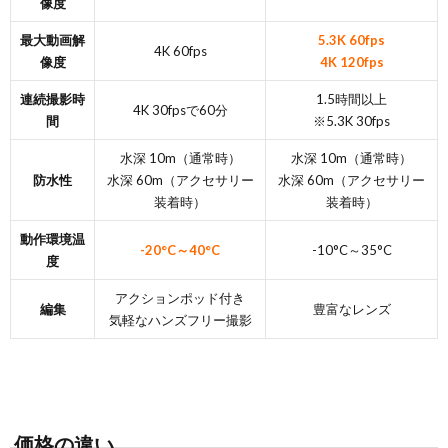
像度
最大動画解
5.3K 60fps
4K 60fps
像度
4K 120fps
連続撮影時
1.5時間以上
4K 30fpsで60分
間
※5.3K 30fps
水深 10m（通常時）
水深 10m（通常時）
防水性
水深 60m（アクセサリー
水深 60m（アクセサリー
装着時）
装着時）
動作環境温
-20°C～40°C
-10°C～35°C
度
アクションポッド付き
編集
豊富なレンズ
気軽なハンズフリー撮影
価格の違い