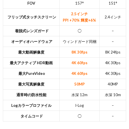
FOV
157°
151°
2.5インチ
フリップ式タッチスクリーン
2.4インチ
PPI +70% 輝度+6%
着脱式レンズガード
◯
–
オーディオハードウェア
ウィンドガード同梱
–
最大動画解像度
8K 30fps
8K 24fps
最大アクティブ HDR動画
4K 60fps
4K 30fps
最大PureVideo
4K 60fps
4K 30fps
最大写真解像度
50MP
40MP
通常時の防水性能
水深 12m
水深 10m
Logカラープロファイル
I-Log
–
タイムコード
◯
–