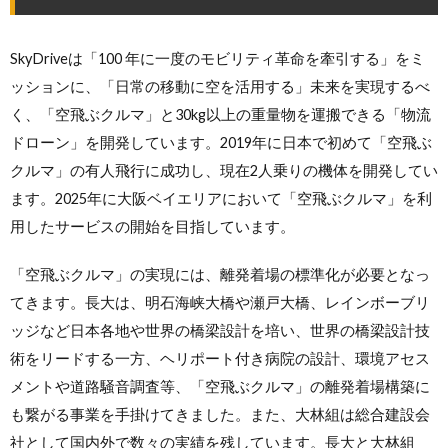
SkyDriveは「100 年に一度のモビリティ革命を牽引する」をミ
ッションに、「日常の移動に空を活用する」未来を実現するべ
く、「空飛ぶクルマ」と30kg以上の重量物を運搬できる「物流
ドローン」を開発しています。2019年に日本で初めて「空飛ぶ
クルマ」の有人飛行に成功し、現在2人乗りの機体を開発してい
ます。2025年に大阪ベイエリアにおいて「空飛ぶクルマ」を利
用したサービスの開始を目指しています。
「空飛ぶクルマ」の実現には、離発着場の標準化が必要となっ
てきます。長大は、明石海峡大橋や瀬戸大橋、レインボーブリ
ッジなど日本各地や世界の橋梁設計を培い、世界の橋梁設計技
術をリードする一方、ヘリポート付き病院の設計、環境アセス
メントや道路騒音調査等、「空飛ぶクルマ」の離発着場構築に
も繋がる事業を手掛けてきました。また、大林組は総合建設会
社として国内外で数々の実績を残しています。長大と大林組