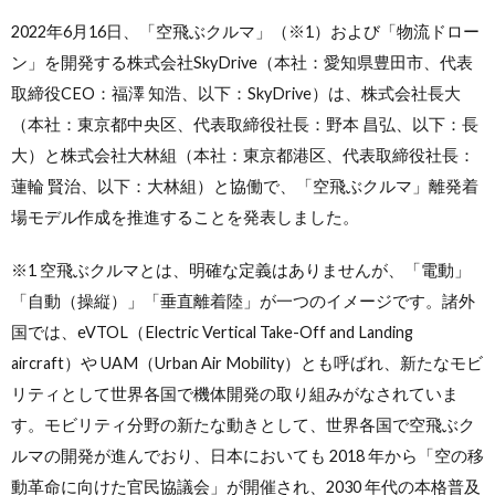
2022年6月16日、「空飛ぶクルマ」（※1）および「物流ドロー
ン」を開発する株式会社SkyDrive（本社：愛知県豊田市、代表
取締役CEO：福澤 知浩、以下：SkyDrive）は、株式会社長大
（本社：東京都中央区、代表取締役社長：野本 昌弘、以下：長
大）と株式会社大林組（本社：東京都港区、代表取締役社長：
蓮輪 賢治、以下：大林組）と協働で、「空飛ぶクルマ」離発着
場モデル作成を推進することを発表しました。
※1 空飛ぶクルマとは、明確な定義はありませんが、「電動」
「自動（操縦）」「垂直離着陸」が一つのイメージです。諸外
国では、eVTOL（Electric Vertical Take-Off and Landing
aircraft）や UAM（Urban Air Mobility）とも呼ばれ、新たなモビ
リティとして世界各国で機体開発の取り組みがなされていま
す。モビリティ分野の新たな動きとして、世界各国で空飛ぶク
ルマの開発が進んでおり、日本においても 2018 年から「空の移
動革命に向けた官民協議会」が開催され、2030 年代の本格普及