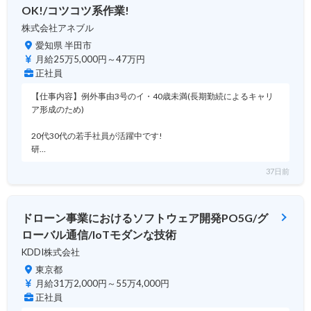
OK!/コツコツ系作業!
株式会社アネブル
愛知県 半田市
月給25万5,000円～47万円
正社員
【仕事内容】例外事由3号のイ・40歳未満(長期勤続によるキャリ
ア形成のため)
20代30代の若手社員が活躍中です!
研…
37日前
ドローン事業におけるソフトウェア開発PO5G/グ
ローバル通信/IoTモダンな技術
KDDI株式会社
東京都
月給31万2,000円～55万4,000円
正社員