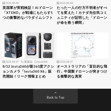
2026.08.09
2026.08.08
英国軍が実戦検証！AIドローン
たった一人の行方不明者がすべ
「XTEND」が戦場にもたらす5
てを変えた！カナダ先住民コミ
つの衝撃的なパラダイムシフト
ュニティが証明した「ドローン
が命を救う瞬間」
2026.08.07
新製品
Insta360
2026.08.07
8/12 Insta360が新360度アクシ
オーストラリアの「盲目的な飛
ョンカメラ「Insta360 X6」販
行」中国製ドローンが突きつけ
売開始！リーク情報まとめ
る衝撃的な真実
Back to Top