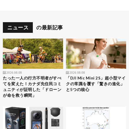
ニュース
の最新記事
2026.08.08
2026.08.08
たった一人の行方不明者がすべ
「DJI Mic Mini 2S」超小型マイ
てを変えた！カナダ先住民コミ
クの常識を覆す「驚きの進化」
ュニティが証明した「ドローン
と5つの核心
が命を救う瞬間」