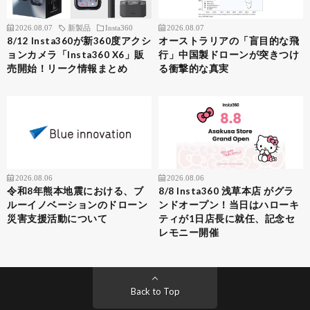
2026.08.07
新製品
Insta360
2026.08.07
8/12 Insta360が新360度アクシ
オーストラリアの「盲目的な飛
ョンカメラ「Insta360 X6」販
行」中国製ドローンが突きつけ
売開始！リーク情報まとめ
る衝撃的な真実
2026.08.06
2026.08.06
令和8年熊本地震における、ブ
8/8 Insta360 浅草本店 がグラ
ルーイノベーションのドローン
ンドオープン！当日はハローキ
災害支援活動について
ティが1日店長に就任、記念セ
レモニー開催
Back to Top