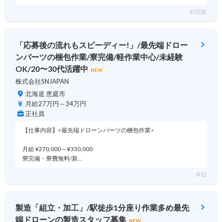
47日前
「応募後の流れもスピーディー!」/最先端ドロー
ンパーツの梱包作業/寮完備/軽作業中心/未経験
OK/20〜30代活躍中
NEW
株式会社SNJAPAN
北海道 恵庭市
月給27万円～34万円
正社員
【仕事内容】<最先端ドローンパーツの梱包作業>
月給 ¥270,000～¥330,000
寮完備・寮費無料/新…
今日
製造「組立・加工」/駅徒歩1分座り作業多め最先
端ドローンの製造スタッフ募集
NEW