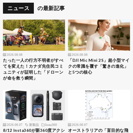
ニュース
の最新記事
2026.08.08
2026.08.08
たった一人の行方不明者がすべ
「DJI Mic Mini 2S」超小型マイ
てを変えた！カナダ先住民コミ
クの常識を覆す「驚きの進化」
ュニティが証明した「ドローン
と5つの核心
が命を救う瞬間」
2026.08.07
新製品
Insta360
2026.08.07
8/12 Insta360が新360度アクシ
オーストラリアの「盲目的な飛