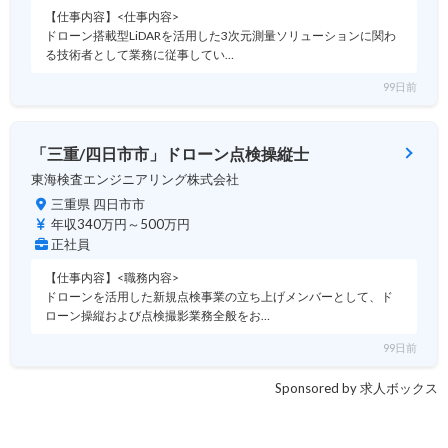
【仕事内容】<仕事内容>
ドローン搭載型LiDARを活用した3次元測量ソリューションに関わ
る技術者として業務に従事してい…
99日前
「三重/四日市市」ドローン点検操縦士
東海検査エンジニアリング株式会社
三重県 四日市市
年収340万円～500万円
正社員
【仕事内容】<職務内容>
ドローンを活用した新規点検事業の立ち上げメンバーとして、ド
ローン操縦および点検撮影業務全般をお…
99日前
Sponsored by 求人ボックス