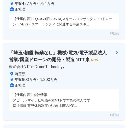
年収457万円～784万円
正社員
【仕事内容】D_0406(旧:208-8)_スキームコンサルタント<ドロー
ン・MaaS・スマートシティに関連する事業スキ…
99日前
「埼玉/朝霞:転勤なし」機械/電気/電子製品法人
営業/国産ドローンの開発・製造 NTT東
NEW
株式会社NTTe-DroneTechnology
埼玉県
年収800万円～1,200万円
正社員
【仕事内容】会社情報
アピール:マイナビ転職AGENTおすすめの求人です
福祉情報:育児休暇制度/その他制度/企業…
15日前