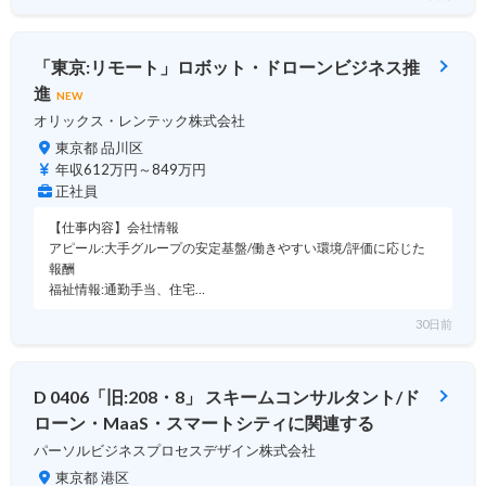
「東京:リモート」ロボット・ドローンビジネス推
進
NEW
オリックス・レンテック株式会社
東京都 品川区
年収612万円～849万円
正社員
【仕事内容】会社情報
アピール:大手グループの安定基盤/働きやすい環境/評価に応じた
報酬
福祉情報:通勤手当、住宅…
30日前
D 0406「旧:208・8」 スキームコンサルタント/ド
ローン・MaaS・スマートシティに関連する
パーソルビジネスプロセスデザイン株式会社
東京都 港区