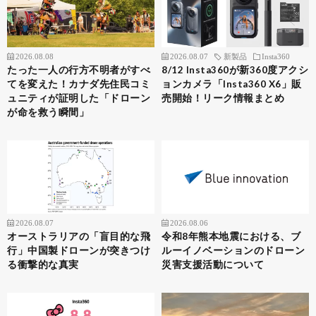
2026.08.08
2026.08.07
新製品
Insta360
たった一人の行方不明者がすべ
8/12 Insta360が新360度アクシ
てを変えた！カナダ先住民コミ
ョンカメラ「Insta360 X6」販
ュニティが証明した「ドローン
売開始！リーク情報まとめ
が命を救う瞬間」
2026.08.07
2026.08.06
オーストラリアの「盲目的な飛
令和8年熊本地震における、ブ
行」中国製ドローンが突きつけ
ルーイノベーションのドローン
る衝撃的な真実
災害支援活動について