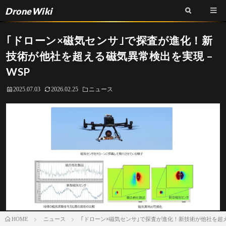
DroneWiki
｢ドローン×磁気センサ｣で探査が進化！新
技術が他社を超える磁気異常検出を実現 –
WSP
2025.07.03
2026.02.25
ニュース
ニュース
｢ドローン×磁気センサ｣で探査が進化！新技術が他社を超える
HOME