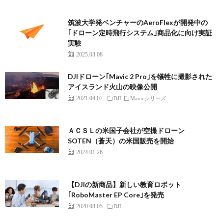
筑波大学発ベンチャーのAeroFlexが開発中の
｢ドローン定時飛行システム｣商品化に向け実証
実験
2025.03.08
DJIドローン｢Mavic 2 Pro｣を犠牲に撮影された
アイスランド火山の映像公開
2021.04.07
DJI
Mavicシリーズ
ＡＣＳＬの米国子会社が空撮ドローン
SOTEN（蒼天）の米国販売を開始
2024.01.26
【DJIの新商品】新しい教育ロボット
｢RoboMaster EP Core｣を発売
2020.08.05
DJI