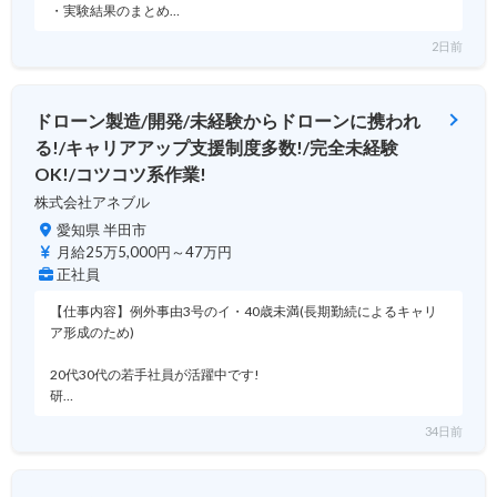
・実験結果のまとめ…
2日前
ドローン製造/開発/未経験からドローンに携われ
る!/キャリアアップ支援制度多数!/完全未経験
OK!/コツコツ系作業!
株式会社アネブル
愛知県 半田市
月給25万5,000円～47万円
正社員
【仕事内容】例外事由3号のイ・40歳未満(長期勤続によるキャリ
ア形成のため)
20代30代の若手社員が活躍中です!
研…
34日前