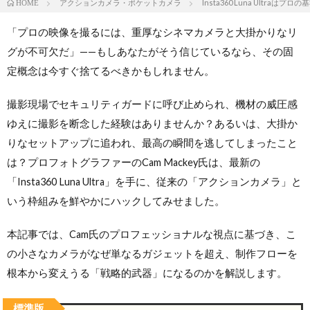
アクションカメラ・ポケットカメラ
Insta360 Luna Ult
HOME
「プロの映像を撮るには、重厚なシネマカメラと大掛かりなリ
グが不可欠だ」——もしあなたがそう信じているなら、その固
定概念は今すぐ捨てるべきかもしれません。
撮影現場でセキュリティガードに呼び止められ、機材の威圧感
ゆえに撮影を断念した経験はありませんか？あるいは、大掛か
りなセットアップに追われ、最高の瞬間を逃してしまったこと
は？プロフォトグラファーのCam Mackey氏は、最新の
「Insta360 Luna Ultra」を手に、従来の「アクションカメラ」と
いう枠組みを鮮やかにハックしてみせました。
本記事では、Cam氏のプロフェッショナルな視点に基づき、こ
の小さなカメラがなぜ単なるガジェットを超え、制作フローを
根本から変えうる「戦略的武器」になるのかを解説します。
標準版