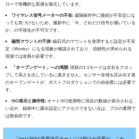
ローで有機的な質感を復元しています。
ワイヤレス信号メーターの不在:
遠隔操作中に接続が不安定にな
っても気づけないため、撮影中に「今、どれだけ信号が届いている
か」の可視化が不可欠です。
磁気マウントの干渉:
磁石式のマウントを使用すると設定が不安
定（Wonky）になる現象が確認されており、信頼性が求められる
現場では改善が必要です。
「オープンゲート」への渇望:
現状の1:1モードは左右をクロッ
プして高さを出しているに過ぎません。センサー全域を読み出す真
のオープンゲートが、ポストプロダクションでの自由度には必要で
す。
ISO表示と操作性:
オートISO使用時に現在の数値が表示されな
い点や、録画中に露出設定にアクセスできない点は、プロの運用で
は致命的です。
「Insta360の意思決定チームには助けが必要だ。これ