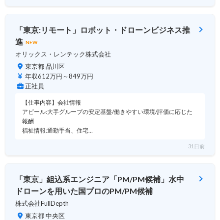
「東京:リモート」ロボット・ドローンビジネス推
進
NEW
オリックス・レンテック株式会社
東京都 品川区
年収612万円～849万円
正社員
【仕事内容】会社情報
アピール:大手グループの安定基盤/働きやすい環境/評価に応じた
報酬
福祉情報:通勤手当、住宅…
31日前
「東京」組込系エンジニア「PM/PM候補」水中
ドローンを用いた国プロのPM/PM候補
株式会社FullDepth
東京都 中央区