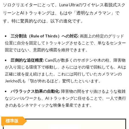
ソロクリエイターにとって、Luna Ultraのワイヤレス着脱式スク
リーンとAIトラッキングは、もはや「透明なカメラマン」で
す。特に驚異的なのは、以下の進化です。
三分割法（Rule of Thirds）への対応:
画面上の特定のグリッド
位置に自分を固定してトラッキングさせることで、単なるセンター
固定ではない、意図的な構図を維持できます。
圧倒的な追従精度:
Cam氏が数多くのサボテンや木の柱、障害物
が入り混じる環境下で移動し、さらにはその場で回転しても、AIは
正確に彼を捉え続けました。これには同行していたカメラマンの
Jericho氏も「顎が外れるほど」驚愕したといいます。
パララックス効果の自動化:
障害物の間をすり抜けるような複雑
なジンバルワークも、AIトラッキングに任せることで、一人で奥行
きのあるシネマティックな映像を量産できます。
標準版