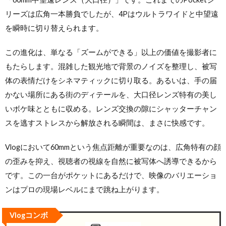
リーズは広角一本勝負でしたが、4Pはウルトラワイドと中望遠
を瞬時に切り替えられます。
この進化は、単なる「ズームができる」以上の価値を撮影者に
もたらします。混雑した観光地で背景のノイズを整理し、被写
体の表情だけをシネマティックに切り取る。あるいは、手の届
かない場所にある街のディテールを、大口径レンズ特有の美し
いボケ味とともに収める。レンズ交換の隙にシャッターチャン
スを逃すストレスから解放される瞬間は、まさに快感です。
Vlogにおいて60mmという焦点距離が重要なのは、広角特有の顔
の歪みを抑え、視聴者の視線を自然に被写体へ誘導できるから
です。この一台がポケットにあるだけで、映像のバリエーショ
ンはプロの現場レベルにまで跳ね上がります。
Vlogコンボ