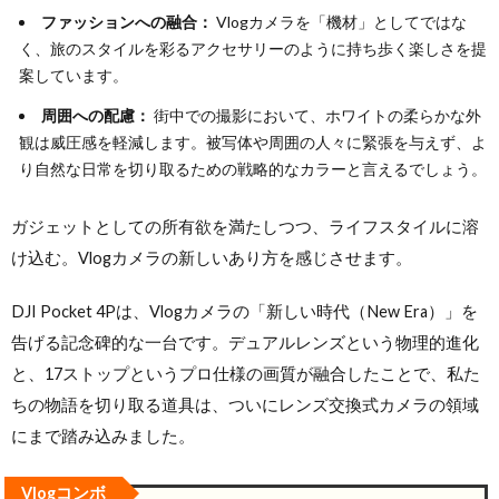
ファッションへの融合：
Vlogカメラを「機材」としてではな
く、旅のスタイルを彩るアクセサリーのように持ち歩く楽しさを提
案しています。
周囲への配慮：
街中での撮影において、ホワイトの柔らかな外
観は威圧感を軽減します。被写体や周囲の人々に緊張を与えず、よ
り自然な日常を切り取るための戦略的なカラーと言えるでしょう。
ガジェットとしての所有欲を満たしつつ、ライフスタイルに溶
け込む。Vlogカメラの新しいあり方を感じさせます。
DJI Pocket 4Pは、Vlogカメラの「新しい時代（New Era）」を
告げる記念碑的な一台です。デュアルレンズという物理的進化
と、17ストップというプロ仕様の画質が融合したことで、私た
ちの物語を切り取る道具は、ついにレンズ交換式カメラの領域
にまで踏み込みました。
Vlogコンボ