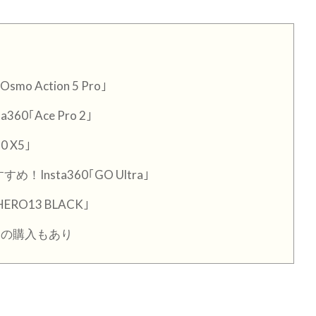
Action 5 Pro｣
｢Ace Pro 2｣
 X5｣
nsta360｢GO Ultra｣
O13 BLACK｣
品の購入もあり