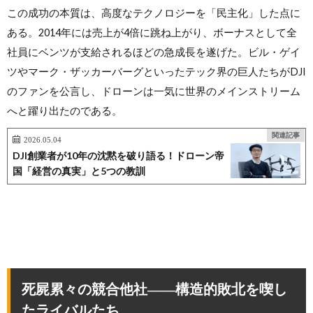
この成功の本質は、高度なテクノロジーを「民主化」した点に
ある。2014年には売上が4倍に跳ね上がり、ボーナスとして全
社員にベンツが支給されるほどの急成長を遂げた。ビル・ゲイ
ツやマーク・ザッカーバーグといったテック界の巨人たちがDJI
のファンを公言し、ドローンは一気に世界のメインストリーム
へと躍り出たのである。
関連記事
2026.05.04
DJI創業者が10年の沈黙を破り語る！ドローン帝
国「経営の真実」と5つの教訓
死屍累々の競合他社――構造的敗北を喫し
たライバルたち