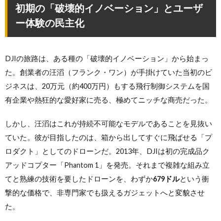
初期の「破壊的イノベーション」とユーザ
ー体験の民主化
DJIの旅路は、ある種の「破壊的イノベーション」から始まっ
た。創業者の汪滔（フランク・ワン）が手掛けていた当初のビ
ジネスは、20万元（約400万円）もする飛行制御システムを国
有企業や熱狂的な愛好家に売る、極めてニッチな商売だった。
しかし、汪滔はこれが持続不可能なモデルであることを見抜い
ていた。彼が目指したのは、箱から出してすぐに飛ばせる「プ
ロダクト」としてのドローンだ。2013年、DJIは初の完成品ク
アッドコプター「Phantom 1」を発売。それまで複雑な組み立
てと熟練の技術を要したドローンを、わずか
679ドル
という衝
撃的な価格で、非専門家でも扱えるガジェットへと変貌させ
た。