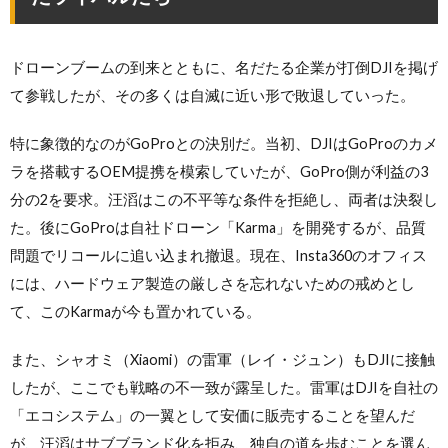
ドローンブームの到来とともに、名だたる企業が打倒DJIを掲げ
て参戦したが、その多くは自滅に近い形で敗退していった。
特に象徴的なのがGoProとの決別だ。当初、DJIはGoProのカメ
ラを搭載するOEM提携を模索していたが、GoPro側が利益の3
分の2を要求。汪滔はこの不平等な条件を拒絶し、両者は決裂し
た。後にGoProは自社ドローン「Karma」を開発するが、品質
問題でリコールに追い込まれ撤退。現在、Insta360のオフィス
には、ハードウェア製造の厳しさを忘れないための戒めとし
て、このKarmaが今も置かれている。
また、シャオミ（Xiaomi）の雷軍（レイ・ジュン）もDJIに接触
したが、ここでも戦略の不一致が露呈した。雷軍はDJIを自社の
「エコシステム」の一翼として安価に販売することを望んだ
が、汪滔はサブブランド化を拒み、独自の道を歩むことを選ん