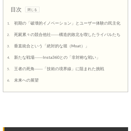
目次
初期の「破壊的イノベーション」とユーザー体験の民主化
1.
死屍累々の競合他社――構造的敗北を喫したライバルたち
2.
垂直統合という「絶対的な堀（Moat）」
3.
新たな戦場――Insta360との「非対称な戦い」
4.
王者の死角――「技術の境界線」に阻まれた挑戦
5.
未来への展望
6.