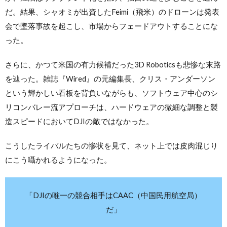
だ。結果、シャオミが出資したFeimi（飛米）のドローンは発表
会で墜落事故を起こし、市場からフェードアウトすることにな
った。
さらに、かつて米国の有力候補だった3D Roboticsも悲惨な末路
を辿った。雑誌『Wired』の元編集長、クリス・アンダーソン
という輝かしい看板を背負いながらも、ソフトウェア中心のシ
リコンバレー流アプローチは、ハードウェアの微細な調整と製
造スピードにおいてDJIの敵ではなかった。
こうしたライバルたちの惨状を見て、ネット上では皮肉混じり
にこう囁かれるようになった。
「DJIの唯一の競合相手はCAAC（中国民用航空局）
だ」