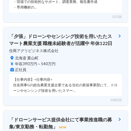
・現場での技術的なサポート、調査業務、報告書作成
・専用機材の…
11日前
「夕張」ドローンやセンシング技術を用いたたス
マート農業支援 職種未経験者が活躍中 年休122日
住商アグリビジネス株式会社
北海道 栗山町
年収390万円～540万円
正社員
【仕事内容】<仕事内容>
住友商事Gの総合農業支援企業である当社の新規事業部にて、ドロ
ーンやセンシング技術を用いたスマー…
100日前
「ドローンサービス提供会社にて事業推進職の募
集/東京勤務・転勤無」
NEW