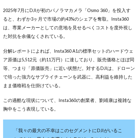
2025年7月にDJIが初のパノラマカメラ「Osmo 360」を投入す
ると、わずか3ヶ月で市場の約43%のシェアを奪取。Insta360
は、専業メーカーとしての意地を見せるべくコストを度外視し
た対抗を余儀なくされている。
分解レポートによれば、Insta360 A1の標準セットのハードウェ
ア原価は5,512元（約11万円）に達しており、販売価格とほぼ同
等、つまり「原価販売」に近い状態だ。対するDJIは、ドローン
で培った強力なサプライチェーンを武器に、高利益を維持した
まま価格戦を仕掛けている。
この過酷な現状について、Insta360の創業者、劉靖康は複雑な
胸中をこう表現している。
「我々の最大の不幸はこのセグメントにDJIがいるこ