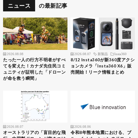
ニュース
の最新記事
2026.08.08
2026.08.07
新製品
Insta360
たった一人の行方不明者がすべ
8/12 Insta360が新360度アクシ
てを変えた！カナダ先住民コミ
ョンカメラ「Insta360 X6」販
ュニティが証明した「ドローン
売開始！リーク情報まとめ
が命を救う瞬間」
2026.08.07
2026.08.06
オーストラリアの「盲目的な飛
令和8年熊本地震における、ブ