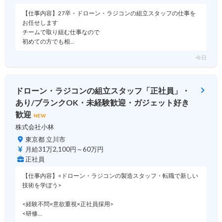
【仕事内容】27卒・ドローン・ラジコンの組立スタッフの仕事を
お任せします
チームで取り組む仕事なので
初めての方でも相…
今日
ドローン・ラジコンの組立スタッフ「正社員」・
あり/ブランクOK・未経験歓迎・ガジェット好き
歓迎
NEW
株式会社小林
東京都 立川市
月給31万2,100円～60万円
正社員
【仕事内容】<ドローン・ラジコンの製造スタッフ・転職で新しい
技術を学ぼう>
<経験不問×意欲重視×正社員採用>
<研修…