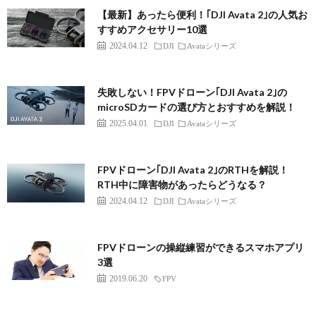
【最新】あったら便利！｢DJI Avata 2｣の人気お
すすめアクセサリー10選
2024.04.12
DJI
Avataシリーズ
失敗しない！FPVドローン｢DJI Avata 2｣の
microSDカードの選び方とおすすめを解説！
2025.04.01
DJI
Avataシリーズ
FPVドローン｢DJI Avata 2｣のRTHを解説！
RTH中に障害物があったらどうなる？
2024.04.12
DJI
Avataシリーズ
FPVドローンの操縦練習ができるスマホアプリ
3選
2019.06.20
FPV