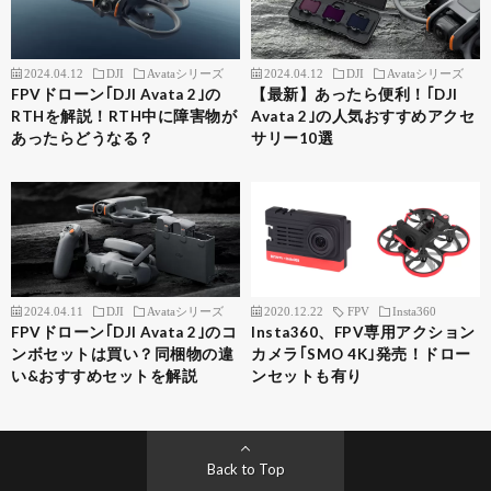
2024.04.12
DJI
Avataシリーズ
2024.04.12
DJI
Avataシリーズ
FPVドローン｢DJI Avata 2｣の
【最新】あったら便利！｢DJI
RTHを解説！RTH中に障害物が
Avata 2｣の人気おすすめアクセ
あったらどうなる？
サリー10選
2024.04.11
DJI
Avataシリーズ
2020.12.22
FPV
Insta360
FPVドローン｢DJI Avata 2｣のコ
Insta360、FPV専用アクション
ンボセットは買い？同梱物の違
カメラ｢SMO 4K｣発売！ドロー
い&おすすめセットを解説
ンセットも有り
Back to Top