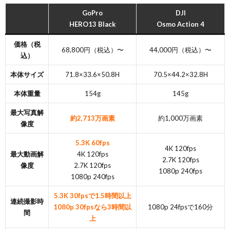
GoPro
DJI
HERO13 Black
Osmo Action 4
価格（税
68,800円（税込）〜
44,000円（税込）〜
込）
本体サイズ
71.8×33.6×50.8H
70.5×44.2×32.8H
本体重量
154g
145g
最大写真解
約2,713万画素
約1,000万画素
像度
5.3K 60fps
4K 120fps
最大動画解
4K 120fps
2.7K 120fps
像度
2.7K 120fps
1080p 240fps
1080p 240fps
5.3K 30fpsで1.5時間以上
連続撮影時
1080p 30fpsなら3時間以
1080p 24fpsで160分
間
上