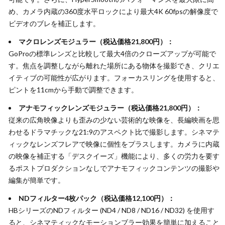
め、カメラ内蔵の360度水平ロックにより最大4K 60fpsの解像度で
ビデオのブレを補正します。
マクロレンズモジュラー（税込価格21,800円）：
GoProの標準レンズと比較して最大4倍のクローズアップが可能で
す。焦点を調整しながら離れた場所にある物体を撮影でき、クリエ
イティブの可能性が広がります。フォーカスリングを使用すると、
ピントを11cmから手動で調整できます。
アナモフィックレンズモジュラー（税込価格21,800円）：
従来の広角映像よりも歪みの少ない芸術的な映像を、長編映画を思
わせるドラマチックな21:9のアスペクト比で撮影します。シネマテ
ィックなレンズフレアで映像に個性をプラスします。カメラに内蔵
の映像を補正する「デスクイーズ」機能により、多くの労力を要す
るポストプロダクションなしでアナモフィックコンテンツの撮影や
編集が簡単です。
NDフィルター4枚パック（税込価格12,100円）：
HBシリーズのNDフィルター (ND4 / ND8 / ND16 / ND32) を使用す
ると、シネマティックなモーションブラー効果を簡単に加えること