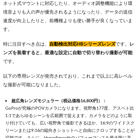
ネット式マウントに対応したり、オーディオ調整機能により環
境音よりも人の声が優先されるようになったり、データの送信
速度が向上したりと、前機種よりも使い勝手が良くなっていま
す。
特に注目すべき点は、
自動検出対応HBシリーズレンズ
です。
レ
ンズを装着すると、最適な設定に自動で切り替わり撮影が可能
です。
以下の専用レンズが発売されており、これまで以上に高レベル
な撮影が可能になりました。
超広角レンズモジュラー（税込価格16,800円）：
GoProが究極のPOVカメラになります。視野角177度、アスペト比
1:1であらゆるシーンを広範囲で捉えます。カメラをどのように取
り付けていても、広い視野角で撮影できるほか、16:9のワイドスク
リーンまたは9:16の縦向きショットへと自由にクロップすることが
可能です。さらに、HyperSmoothのパフォーマンスを最大限に高