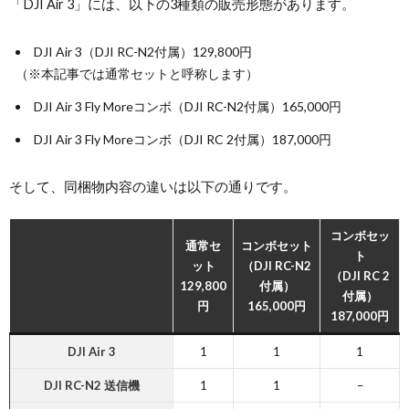
「DJI Air 3」には、以下の3種類の販売形態があります。
DJI Air 3（DJI RC-N2付属）129,800円
（※本記事では通常セットと呼称します）
DJI Air 3 Fly Moreコンボ（DJI RC-N2付属）165,000円
DJI Air 3 Fly Moreコンボ（DJI RC 2付属）187,000円
そして、同梱物内容の違いは以下の通りです。
コンボセッ
通常セ
コンボセット
ト
ット
（DJI RC-N2
（DJI RC 2
129,800
付属）
付属）
円
165,000円
187,000円
DJI Air 3
1
1
1
DJI RC-N2 送信機
1
1
–