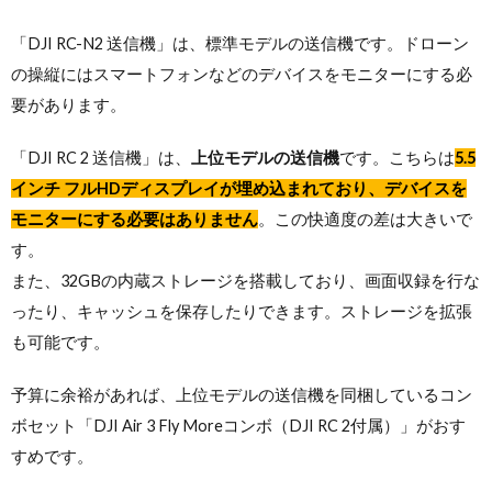
「DJI RC-N2 送信機」は、標準モデルの送信機です。ドローン
の操縦にはスマートフォンなどのデバイスをモニターにする必
要があります。
「DJI RC 2 送信機」は、
上位モデルの送信機
です。こちらは
5.5
インチ フルHDディスプレイが埋め込まれており、デバイスを
モニターにする必要はありません
。この快適度の差は大きいで
す。
また、32GBの内蔵ストレージを搭載しており、画面収録を行な
ったり、キャッシュを保存したりできます。ストレージを拡張
も可能です。
予算に余裕があれば、上位モデルの送信機を同梱しているコン
ボセット「DJI Air 3 Fly Moreコンボ（DJI RC 2付属）」がおす
すめです。