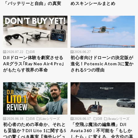
「バッテリーと自由」の真実
めスキンシールまとめ
2026.07.22
DJI
2026.06.27
DJIドローン体験を劇変させる
初心者向けドローンの決定版が
ARグラス｢Ray Neo Air4 Pro｣
進化！Potensic Atom 3に驚か
がもたらす視界の革命
される5つの理由
2026.06.18
DJI
Litoシリーズ
2026.06.17
DJI
Avataシリーズ
初心者のための革命か、それと
「空飛ぶ魔法の編集機」DJI
も妥協か？DJI Lito 1に関する5
Avata 360：不可能を「もしか
つの驚くべき事実【海外レビュ
したら」に変える、全方位の革