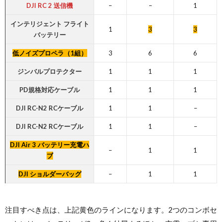
DJI RC 2 送信機
–
–
1
インテリジェント フライト
1
3
3
バッテリー
低ノイズプロペラ
（1組）
3
6
6
ジンバルプロテクター
1
1
1
PD規格対応ケーブル
1
1
1
DJI RC-N2 RCケーブル
1
1
–
DJI RC-N2 RCケーブル
1
1
–
DJI Air 3 バッテリー充電ハ
–
1
1
ブ
DJI ショルダーバッグ
–
1
1
注目すべき点は、上記黄色のラインになります。2つのコンボセ