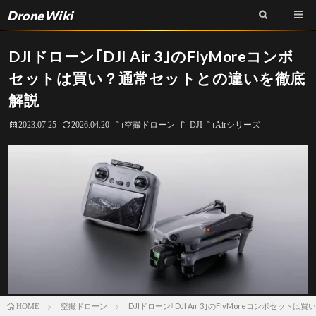
DroneWiki
DJIドローン｢DJI Air 3｣のFlyMoreコンボ
セットは買い？通常セットとの違いを徹底
解説
2023.07.25
2026.04.20
空撮ドローン
DJI
Airシリーズ
空撮ドローン
DJIドローン｢DJI Air 3｣のFlyMoreコンボセ
HOME