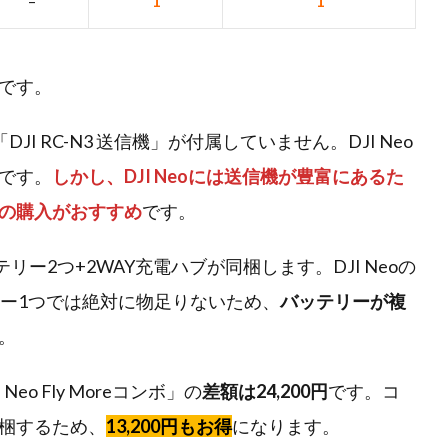
–
1
1
です。
JI RC-N3 送信機」が付属していません。DJI Neo
です。
しかし、DJI Neoには送信機が豊富にあるた
の購入がおすすめ
です。
バッテリー2つ+2WAY充電ハブが同梱します。DJI Neoの
リー1つでは絶対に物足りないため、
バッテリーが複
。
eo Fly Moreコンボ」の
差額は24,200円
です。コ
同梱するため、
13,200円もお得
になります。