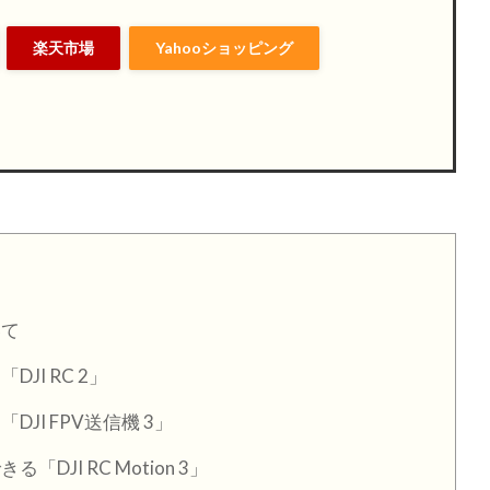
楽天市場
Yahooショッピング
いて
I RC 2」
I FPV送信機 3」
JI RC Motion 3」