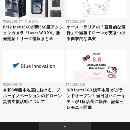
2026.08.07
新製品
2026.08.07
8/12 Insta360が新360度アクシ
オーストラリアの「盲目的な飛
ョンカメラ「Insta360 X6」販
行」中国製ドローンが突きつけ
売開始！リーク情報まとめ
る衝撃的な真実
2026.08.06
2026.08.06
令和8年熊本地震における、ブ
8/8 Insta360 浅草本店 がグラ
ルーイノベーションのドローン
ンドオープン！当日はハローキ
災害支援活動について
ティが1日店長に就任、記念セ
レモニー開催