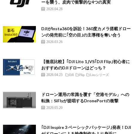
ーを襲う、皮肉で衝撃的な4つの真実
2026.04.28
DJIがInsta360を訴訟！360度カメラ搭載ドロー
ンの発売前に｢空の目｣の主導権を奪い合う
2026.03.26
【徹底比較】｢DJI Lito 1｣VS｢DJI Flip｣初心者に
おすすめのDJIドローンはどっち？
2026.04.23
DJI
Flip
Litoシリーズ
ドローン運用の常識を覆す「空港モデル」への
転換：SiFlyが提唱するDronePortの衝撃
2026.05.20
｢DJI Inspire 3 ベーシックパッケージ｣発表！DJI
がドローンによる映像制作をより身近に