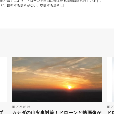
「航空法」により、ドローンを自由に飛ばせる場所は限られています。
ど、練習する場所がない、空撮する場所[…]
2026.08.06
20
プ
カナダの山火事対策！ドローンと熱画像が
ド