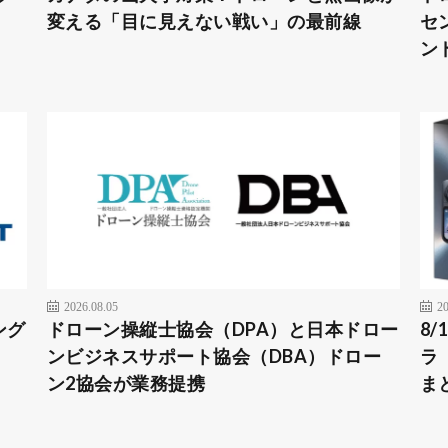
変える「目に見えない戦い」の最前線
セ
ン
2026.08.05
20
ング
ドローン操縦士協会（DPA）と日本ドロー
8/
ンビジネスサポート協会（DBA）ドロー
ラ
ン2協会が業務提携
ま