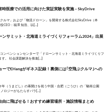
医療での活用に向けた実証実験を実施 – SkyDrive
ぶクルマ」および「物流ドローン」を開発する株式会社SkyDrive（本
CEO：福澤 知浩、以[…]
ローンサミット・北海道ミライづくりフォーラム2024」出展
、札幌コンベンションセンターで「ドローンサミット・北海道ミライづくりフ
ます。 社会課題解決を推進[…]
ショーでEHangがギネス記録！裏側には｢空飛ぶクルマ｣への
、午年（うまどし）の幕開けを祝う中国・合肥（ごうひ）の「駱崗公園
、テクノロジーがもたらすパラ[…]
自由に飛ばせる！おすすめ練習場所・施設情報まとめ