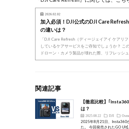
2026.02.02
加入必須！DJI公式のDJI Care Re
の違いは？
「DJI Care Refresh（ディージェイアイ ケ
しているケアサービスをご存知でしょうか？ この
ドローン・カメラ製品が壊れた際、リフレッシュ交
関連記事
【徹底比較】｢Insta360
は？
2025.08.22
DJI
Os
2025年8月21日、Insta3
た。 今回発売されたGO Ult[