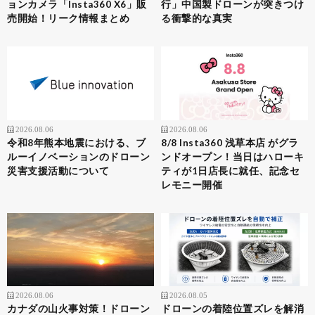
ョンカメラ「Insta360 X6」販
行」中国製ドローンが突きつけ
売開始！リーク情報まとめ
る衝撃的な真実
2026.08.06
2026.08.06
令和8年熊本地震における、ブ
8/8 Insta360 浅草本店 がグラ
ルーイノベーションのドローン
ンドオープン！当日はハローキ
災害支援活動について
ティが1日店長に就任、記念セ
レモニー開催
2026.08.06
2026.08.05
カナダの山火事対策！ドローン
ドローンの着陸位置ズレを解消