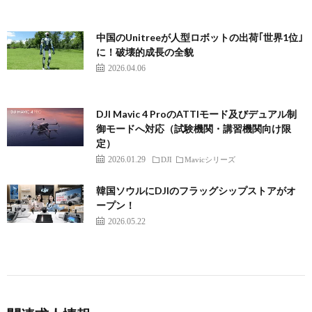
中国のUnitreeが人型ロボットの出荷｢世界1位｣
に！破壊的成長の全貌
2026.04.06
DJI Mavic 4 ProのATTIモード及びデュアル制
御モードへ対応（試験機関・講習機関向け限
定）
2026.01.29
DJI
Mavicシリーズ
韓国ソウルにDJIのフラッグシップストアがオ
ープン！
2026.05.22