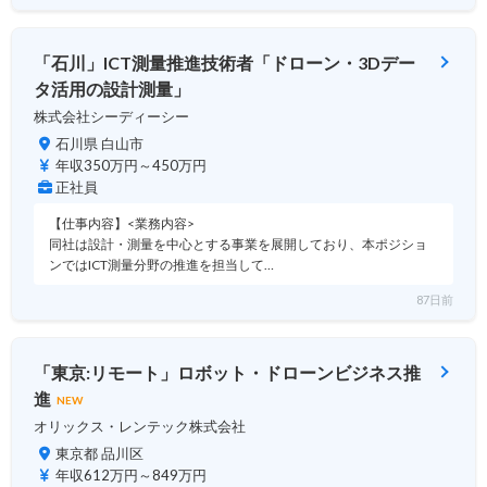
「石川」ICT測量推進技術者「ドローン・3Dデー
タ活用の設計測量」
株式会社シーディーシー
石川県 白山市
年収350万円～450万円
正社員
【仕事内容】<業務内容>
同社は設計・測量を中心とする事業を展開しており、本ポジショ
ンではICT測量分野の推進を担当して…
87日前
「東京:リモート」ロボット・ドローンビジネス推
進
NEW
オリックス・レンテック株式会社
東京都 品川区
年収612万円～849万円