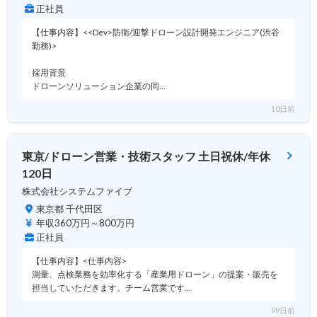
正社員
【仕事内容】<<Dev>防衛/迎撃ドローン設計開発エンジニア(渋谷
勤務)>
採用背景
ドローンソリューション企業の同…
10日前
東京/ドローン営業・技術スタッフ 土日祝休/年休
120日
株式会社システムファイブ
東京都 千代田区
年収360万円～800万円
正社員
【仕事内容】<仕事内容>
測量、点検業務を効率化する「産業用ドローン」の提案・販売を
担当していただきます。チーム営業です…
99日前