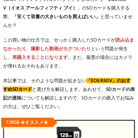
V（イオス アールフィフティ ブイ）
」のSDカードを購入する
際、
「安くて容量の大きいものを買えばいい」
と思っていませ
んか？
この買い物の仕方では、せっかく購入したSDカードが
読み込ま
なかったり
、
撮影した動画がカクついたり
という問題が発生
し、
再購入することになります
。また、最悪の場合にはカメラ
が壊れるおそれもあります。
本記事では、そのような問題が起きない
「
EOS R50 V
」のおす
すめSDカード
と選び方を解説します。あわせて、
SDカードの表
記の意味
についても解説しますので、SDカードの購入でお悩み
の方は、ぜひご覧ください。
128GB ★オススメ★