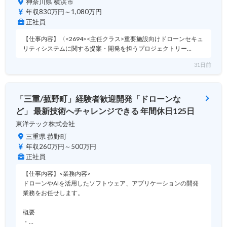
神奈川県 横浜市
年収830万円～1,080万円
正社員
【仕事内容】〈<2694><主任クラス>重要施設向けドローンセキュ
リティシステムに関する提案・開発を担うプロジェクトリー…
31日前
「三重/菰野町」経験者歓迎開発「ドローンな
ど」 最新技術へチャレンジできる 年間休日125日
東洋テック株式会社
三重県 菰野町
年収260万円～500万円
正社員
【仕事内容】<業務内容>
ドローンやAIを活用したソフトウェア、アプリケーションの開発
業務をお任せします。
概要
・…