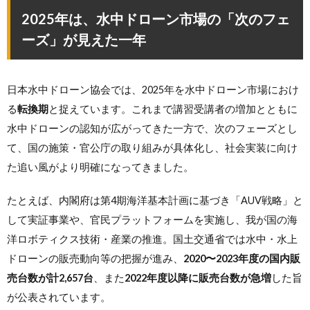
2025年は、水中ドローン市場の「次のフェ
ーズ」が見えた一年
日本水中ドローン協会では、2025年を水中ドローン市場におけ
る
転換期
と捉えています。これまで講習受講者の増加とともに
水中ドローンの認知が広がってきた一方で、次のフェーズとし
て、国の施策・官公庁の取り組みが具体化し、社会実装に向け
た追い風がより明確になってきました。
たとえば、内閣府は第4期海洋基本計画に基づき「AUV戦略」と
して実証事業や、官民プラットフォームを実施し、我が国の海
洋ロボティクス技術・産業の推進。国土交通省では水中・水上
ドローンの販売動向等の把握が進み、
2020〜2023年度の国内販
売台数が計2,657台
、また
2022年度以降に販売台数が急増
した旨
が公表されています。