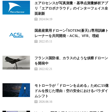
エアロセンスが写真測量・基準点測量解析アプ
リ「エアロボクラウド」のインターフェイス全
面刷新
2024.04.19
国産産業用ドローン｢SOTEN(蒼天)｣専用訓練ト
レーナーを共同開発 – ACSL、VFR、理経
2022.05.11
フランス国防省、カラスのような偵察ドローン
を開発中
2022.02.21
モトローラが「ドローンを止める」ために15億
ドルを投じた理由：空の安全におけるパラダイ
ムシフト
2026.06.16