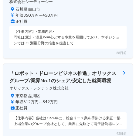
株式会社シーディーシー
石川県 白山市
年収350万円～450万円
正社員
【仕事内容】<業務内容>
同社は設計・測量を中心とする事業を展開しており、本ポジショ
ンではICT測量分野の推進を担当して…
88日前
「ロボット・ドローンビジネス推進」オリックス
グループ/業界No.1のシェア/安定した就業環境
オリックス・レンテック株式会社
東京都 品川区
年収612万円～849万円
正社員
【仕事内容】当社は1976年に、総合リース業を手掛ける東証一部
上場企業のグループ会社として、業界に先駆けて電子計測器レン…
95日前