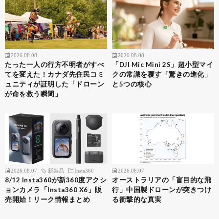
2026.08.08
2026.08.08
たった一人の行方不明者がすべ
「DJI Mic Mini 2S」超小型マイ
てを変えた！カナダ先住民コミ
クの常識を覆す「驚きの進化」
ュニティが証明した「ドローン
と5つの核心
が命を救う瞬間」
2026.08.07
新製品
Insta360
2026.08.07
8/12 Insta360が新360度アクシ
オーストラリアの「盲目的な飛
ョンカメラ「Insta360 X6」販
行」中国製ドローンが突きつけ
売開始！リーク情報まとめ
る衝撃的な真実