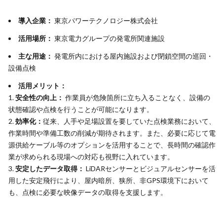
導入企業：
東京パワーテクノロジー株式会社
活用場所：
東京電力グループの発電所関連施設
主な用途：
発電所内における屋内施設および閉鎖空間の巡回・
設備点検
活用メリット：
1.
安全性の向上：
作業員が危険箇所に立ち入ることなく、設備の
状態確認や点検を行うことが可能になります。
2.
効率化：
従来、人手や足場設置を要していた点検業務において、
作業時間や準備工数の削減が期待されます。また、必要に応じて電
源供給ケーブル等のオプションを活用することで、長時間の確認作
業が求められる現場への対応も視野に入れています。
3.
安定したデータ取得：
LiDARセンサーとビジュアルセンサーを活
用した安定飛行により、屋内暗所、狭所、非GPS環境下において
も、点検に必要な映像データの取得を支援します。