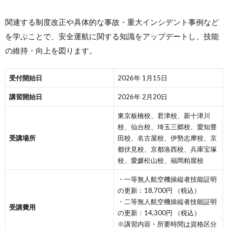
関連する制度改正や具体的な事故・重大インシデント事例など
を学ぶことで、安全運航に関する知識をアップデートし、技能
の維持・向上を図ります。
受付開始日
2026年 1月15日
講習開始日
2026年 2月20日
東京板橋校、君津校、新十津川
校、仙台校、埼玉三郷校、愛知豊
受講場所
田校、名古屋校、伊勢志摩校、京
都伏見校、京都洛西校、兵庫宝塚
校、愛媛松山校、福岡粕屋校
・一等無人航空機操縦者技能証明
の更新：18,700円 （税込）
・二等無人航空機操縦者技能証明
受講費用
の更新：14,300円 （税込）
※講習内容・所要時間は資格区分