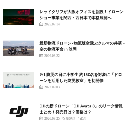
レッドクリフが大阪オフィスを新設！ドローン
ショー事業を関西・西日本で本格展開へ
2025.07.14
最新物流ドローン×物流版空飛ぶクルマの共演 –
空の物流革命 in 笠岡
2026.03.22
9/1 防災の日に小学生 約150名を対象に「ドロ
ーンを活用した防災教室」を初開催
2022.09.03
DJIの新ドローン「DJI Avata 3」のリーク情報
まとめ！発売日は？価格は？
2026.03.25
新製品
DJI