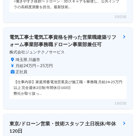
<働きやすさ抜群!> ドローン・3Dスキャナを駆使し、公共インフ
ラの高精度測量を担当。最新技術…
101日前
電気工事士電気工事資格を持った営業職建築リフ
ォーム事業部事務職ドローン事業部兼任可
株式会社ジュンテクノサービス
埼玉県 川越市
月給24万円～25万円
正社員
【仕事内容】家庭用蓄電池営業及び施工職・事務職 月給24-25万円
以上 完全週休2日制 年間休日103日
弊社が取り扱っ…
126日前
東京/ドローン営業・技術スタッフ 土日祝休/年休
120日