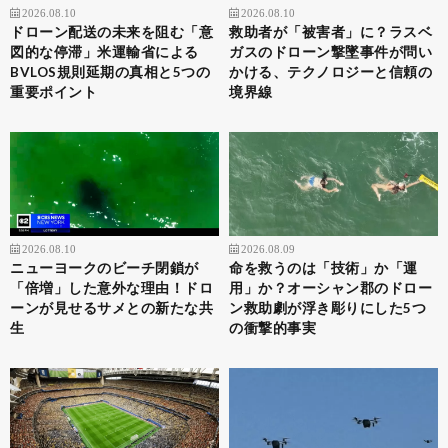
2026.08.10
2026.08.10
ドローン配送の未来を阻む「意
救助者が「被害者」に？ラスベ
図的な停滞」米運輸省による
ガスのドローン撃墜事件が問い
BVLOS規則延期の真相と5つの
かける、テクノロジーと信頼の
重要ポイント
境界線
2026.08.10
2026.08.09
ニューヨークのビーチ閉鎖が
命を救うのは「技術」か「運
「倍増」した意外な理由！ドロ
用」か？オーシャン郡のドロー
ーンが見せるサメとの新たな共
ン救助劇が浮き彫りにした5つ
生
の衝撃的事実