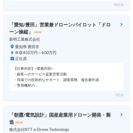
98日前
「愛知/豊田」営業兼ドローンパイロット「ドロ
ーン操縦」
NEW
新明工業株式会社
愛知県 豊田市
年収450万円～600万円
正社員
【仕事内容】<業務内容>
・顧客へのサービス提案営業活動
・現場での技術的なサポート、調査業務、報告書作成
・専用機材の…
9日前
「朝霞/電気設計」国産産業用ドローン開発・製
造
NEW
株式会社NTT e-Drone Technology