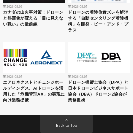
2026.08.06
2026.08.05
カナダの山火事対策！ドローン
ドローンの着陸位置ズレを解消
と熱画像が変える「目に見えな
する「自動センタリング着陸機
い戦い」の最前線
構」を開発 – ビー・アンド・プ
ラス
2026.08.05
2026.08.05
エアロネクストとチェンジホー
ドローン操縦士協会（DPA）と
ルディングス、AIドローンを活
日本ドローンビジネスサポート
用した「危機管理AX」の実現に
協会（DBA）ドローン2協会が
向け業務提携
業務提携
Back to Top