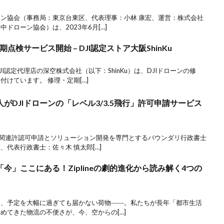
ン協会（事務局：東京台東区、代表理事：小林 康宏、運営：株式会社
ドローン協会）は、2023年6月[…]
点検サービス開始 – DJI認定ストア大阪ShinKu
I認定代理店の深空株式会社（以下：ShinKu）は、DJIドローンの修
けています。 修理・定期[…]
がDJIドローンの「レベル3/3.5飛行」許可申請サービス
ンの関連許認可申請とソリューション開発を専門とするバウンダリ行政書士
代表行政書士：佐々木 慎太郎[…]
今」ここにある！Ziplineの劇的進化から読み解く4つの
ク、予定を大幅に過ぎても届かない荷物――。私たちが長年「都市生活
めてきた物流の不便さが、今、空からの[…]