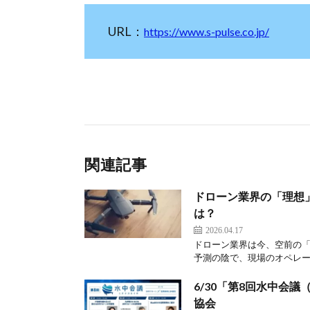
URL：
https://www.s-pulse.co.jp/
関連記事
ドローン業界の「理想」
は？
2026.04.17
ドローン業界は今、空前の
予測の陰で、現場のオペレー
6/30「第8回水中会
協会