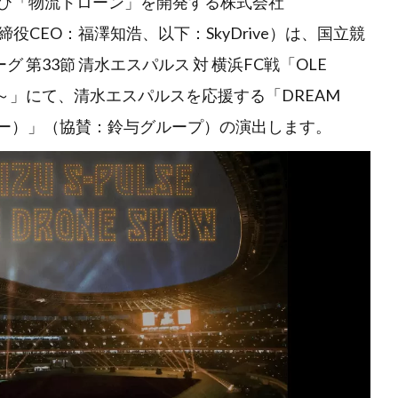
および「物流ドローン」を開発する株式会社
締役CEO：福澤知浩、以下：SkyDrive）は、国立競
グ 第33節 清水エスパルス 対 横浜FC戦「OLE
静岡～」にて、清水エスパルスを応援する「DREAM
ショー）」（協賛：鈴与グループ）の演出します。