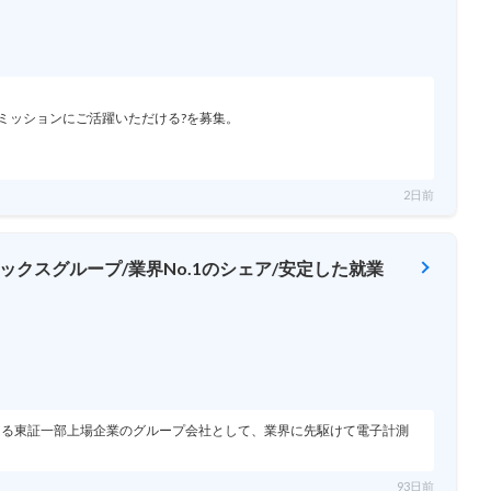
ミッションにご活躍いただける?を募集。
2日前
クスグループ/業界No.1のシェア/安定した就業
掛ける東証一部上場企業のグループ会社として、業界に先駆けて電子計測
93日前