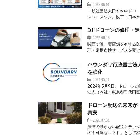
2023.06.01
一般社団法人日本水中ドロー
スペースワン、以下：日本水中
DJIドローンの修理・定期
2022.08.13
関西で唯一実店舗を有するDJ
理・定期点検サービスを受け付
バウンダリ行政書士法人
を強化
2024.05.11
2024年5月9日、ドロー
法人（本社：東京都千代田区、
ドローン配送の未来が「
真実
2026.07.31
渋滞で動かない配送トラッ
の不可避なコスト」として諦