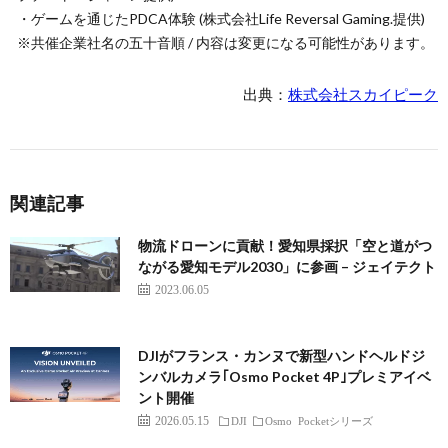
・ゲームを通じたPDCA体験 (株式会社Life Reversal Gaming.提供)
※共催企業社名の五十音順 / 内容は変更になる可能性があります。
出典：
株式会社スカイピーク
関連記事
物流ドローンに貢献！愛知県採択「空と道がつ
ながる愛知モデル2030」に参画 – ジェイテクト
2023.06.05
DJIがフランス・カンヌで新型ハンドヘルドジ
ンバルカメラ｢Osmo Pocket 4P｣プレミアイベ
ント開催
2026.05.15
DJI
Osmo Pocketシリーズ