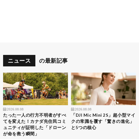
ニュース
の最新記事
2026.08.08
2026.08.08
たった一人の行方不明者がすべ
「DJI Mic Mini 2S」超小型マイ
てを変えた！カナダ先住民コミ
クの常識を覆す「驚きの進化」
ュニティが証明した「ドローン
と5つの核心
が命を救う瞬間」