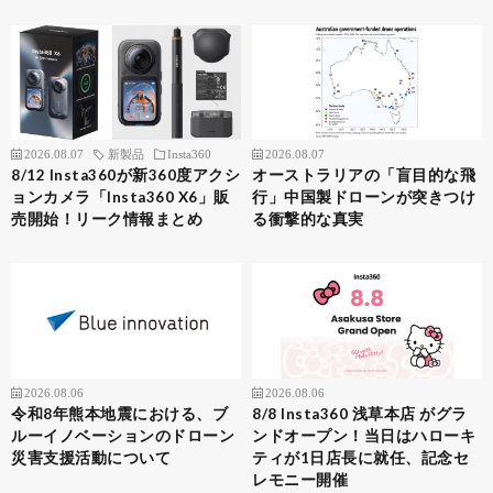
2026.08.07
新製品
Insta360
2026.08.07
8/12 Insta360が新360度アクシ
オーストラリアの「盲目的な飛
ョンカメラ「Insta360 X6」販
行」中国製ドローンが突きつけ
売開始！リーク情報まとめ
る衝撃的な真実
2026.08.06
2026.08.06
令和8年熊本地震における、ブ
8/8 Insta360 浅草本店 がグラ
ルーイノベーションのドローン
ンドオープン！当日はハローキ
災害支援活動について
ティが1日店長に就任、記念セ
レモニー開催