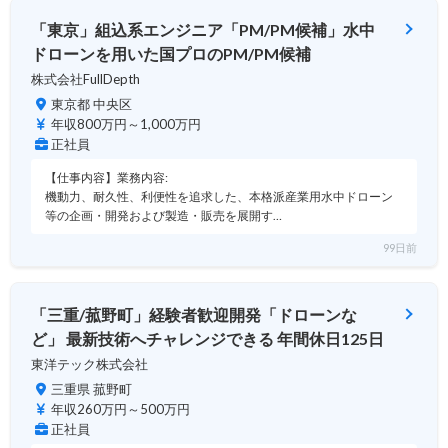
「東京」組込系エンジニア「PM/PM候補」水中
ドローンを用いた国プロのPM/PM候補
株式会社FullDepth
東京都 中央区
年収800万円～1,000万円
正社員
【仕事内容】業務内容:
機動力、耐久性、利便性を追求した、本格派産業用水中ドローン
等の企画・開発および製造・販売を展開す…
99日前
「三重/菰野町」経験者歓迎開発「ドローンな
ど」 最新技術へチャレンジできる 年間休日125日
東洋テック株式会社
三重県 菰野町
年収260万円～500万円
正社員