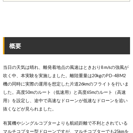
概要
当日の天気は晴れ、離発着地点の風速はときおり8 m/sの強風が
吹く中、本実験を実施しました。離陸重量は20kgのPD-4BM2
機の同時に実際の運用を想定した片道26kmのフライトを行いま
した。高度50mのルート（低速用）と高度65mのルート（高速
用）を設定し、途中で高速なドローンが低速なドローンを追い
抜くなどが見られました。
有翼機やシングルコプターよりも航続距離で不利とされている
マルチコプター型ドローンですが、マルチコプターでも25kmを