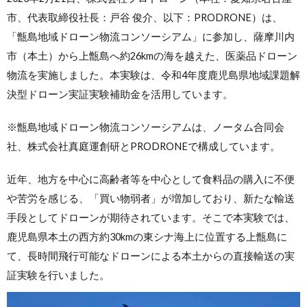
市、代表取締役社長：戸谷 俊介、以下：PRODRONE）は、
「甑島地域ドローン物流コンソーシアム」に参加し、薩摩川内
市（本土）から上甑島へ約26kmの海を越えた、医薬品ドローン
物流を実施しました。本実験は、令和4年度鹿児島県地域課題解
決型ドローン実証実験補助金を活用しています。
※甑島地域ドローン物流コンソーシアムは、ノータム合同会
社、株式会社真庭運創研とPRODRONEで構成しています。
近年、地方を中心に高齢者等を中心として食料品の購入に不便
や苦労を感じる、「買い物弱者」が増加しており、新たな輸送
手段としてドローンが期待されています。そこで本実験では、
鹿児島県本土の西方約30kmの東シナ海上に位置する上甑島に
て、長時間飛行可能なドローンによる本土からの直接輸送の実
証実験を行いました。