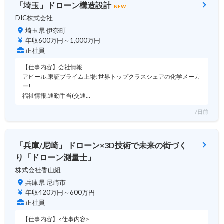
「埼玉」ドローン構造設計
NEW
DIC株式会社
埼玉県 伊奈町
年収600万円～1,000万円
正社員
【仕事内容】会社情報
アピール:東証プライム上場!世界トップクラスシェアの化学メーカ
ー!
福祉情報:通勤手当(交通…
7日前
「兵庫/尼崎」 ドローン×3D技術で未来の街づく
り「ドローン測量士」
株式会社香山組
兵庫県 尼崎市
年収420万円～600万円
正社員
【仕事内容】<仕事内容>