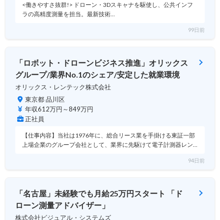
<働きやすさ抜群!> ドローン・3Dスキャナを駆使し、公共インフ
ラの高精度測量を担当。最新技術…
99日前
「ロボット・ドローンビジネス推進」オリックス
グループ/業界No.1のシェア/安定した就業環境
オリックス・レンテック株式会社
東京都 品川区
年収612万円～849万円
正社員
【仕事内容】当社は1976年に、総合リース業を手掛ける東証一部
上場企業のグループ会社として、業界に先駆けて電子計測器レン…
94日前
「名古屋」未経験でも月給25万円スタート 「ド
ローン測量アドバイザー」
株式会社ビジュアル・システムズ