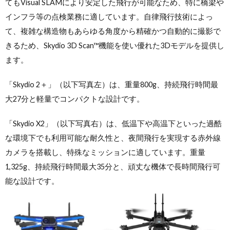
てもVisual SLAMにより安定した飛行が可能なため、特に橋梁や
インフラ等の点検業務に適しています。自律飛行技術によっ
て、複雑な構造物もあらゆる角度から精確かつ自動的に撮影で
きるため、Skydio 3D Scan™機能を使い優れた3Dモデルを提供し
ます。
「Skydio 2＋」（以下写真左）は、重量800g、持続飛行時間最
大27分と軽量でコンパクトな設計です。
「Skydio X2」（以下写真右）は、低温下や高温下といった過酷
な環境下でも利用可能な耐久性と、夜間飛行を実現する赤外線
カメラを搭載し、特殊なミッションに適しています。重量
1,325g、持続飛行時間最大35分と、頑丈な機体で長時間飛行可
能な設計です。