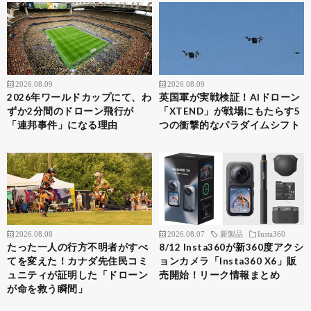
2026.08.09
2026.08.09
2026年ワールドカップにて、わ
英国軍が実戦検証！AIドローン
ずか2分間のドローン飛行が
「XTEND」が戦場にもたらす5
「連邦事件」になる理由
つの衝撃的なパラダイムシフト
2026.08.08
2026.08.07
新製品
Insta360
たった一人の行方不明者がすべ
8/12 Insta360が新360度アクシ
てを変えた！カナダ先住民コミ
ョンカメラ「Insta360 X6」販
ュニティが証明した「ドローン
売開始！リーク情報まとめ
が命を救う瞬間」