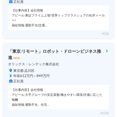
正社員
【仕事内容】会社情報
アピール:東証プライム上場!世界トップクラスシェアの化学メーカ
ー!
福祉情報:通勤手当(交通…
9日前
「東京:リモート」ロボット・ドローンビジネス推
進
NEW
オリックス・レンテック株式会社
東京都 品川区
年収612万円～849万円
正社員
【仕事内容】会社情報
アピール:大手グループの安定基盤/働きやすい環境/評価に応じた
報酬
福祉情報:通勤手当、住宅…
31日前