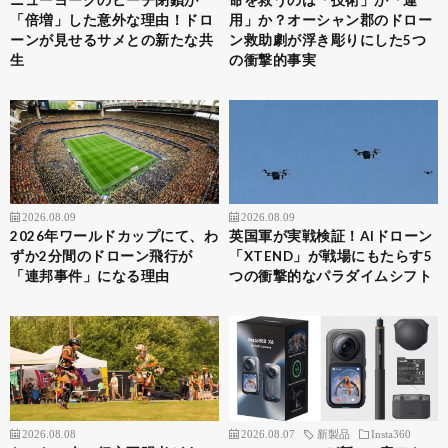
「倍増」した意外な理由！ドロ
用」か？オーシャン郡のドロー
ーンが見せるサメとの新たな共
ン救助劇が浮き彫りにした5つ
生
の衝撃的事実
2026.08.09
2026.08.09
2026年ワールドカップにて、わ
英国軍が実戦検証！AIドローン
ずか2分間のドローン飛行が
「XTEND」が戦場にもたらす5
「連邦事件」になる理由
つの衝撃的なパラダイムシフト
2026.08.08
2026.08.07
新製品
Insta360