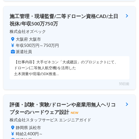
施工管理・現場監督/二等ドローン資格CAD/土日
祝休/年収500万750万
株式会社オズペック
大阪府 大阪市
年収500万円～750万円
派遣社員
【仕事内容】大手ゼネコン「大成建設」のプロジェクトにて、
ドローン(二等無人航空機)を活用した
土木測量や現場のDX推進…
55日前
評価・試験・実験/ドローンや産業用無人ヘリコ
プターのハードウェア設計
NEW
株式会社スタッフサービス エンジニアガイド
静岡県 浜松市
時給2,400円～