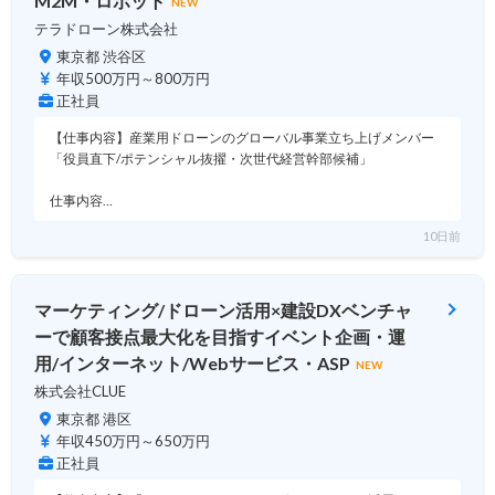
M2M・ロボット
NEW
テラドローン株式会社
東京都 渋谷区
年収500万円～800万円
正社員
【仕事内容】産業用ドローンのグローバル事業立ち上げメンバー
「役員直下/ポテンシャル抜擢・次世代経営幹部候補」
仕事内容…
10日前
マーケティング/ドローン活用×建設DXベンチャ
ーで顧客接点最大化を目指すイベント企画・運
用/インターネット/Webサービス・ASP
NEW
株式会社CLUE
東京都 港区
年収450万円～650万円
正社員