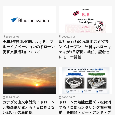
2026.08.06
2026.08.06
令和8年熊本地震における、ブ
8/8 Insta360 浅草本店 がグラ
ルーイノベーションのドローン
ンドオープン！当日はハローキ
災害支援活動について
ティが1日店長に就任、記念セ
レモニー開催
2026.08.06
2026.08.05
カナダの山火事対策！ドローン
ドローンの着陸位置ズレを解消
と熱画像が変える「目に見えな
する「自動センタリング着陸機
い戦い」の最前線
構」を開発 – ビー・アンド・プ