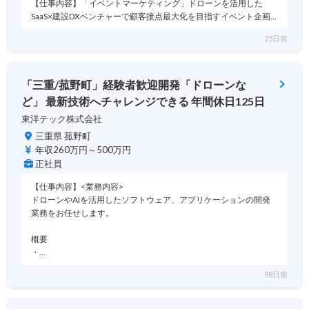
【仕事内容】「イベントマーケティング」ドローンを活用した
SaaS×建設DXベンチャーで顧客接点最大化を目指すイベント企画…
25日前
「三重/菰野町」経験者歓迎開発「ドローンな
ど」 最新技術へチャレンジできる 年間休日125日
東洋テック株式会社
三重県 菰野町
年収260万円～500万円
正社員
【仕事内容】<業務内容>
ドローンやAIを活用したソフトウェア、アプリケーションの開発
業務をお任せします。
概要
・…
98日前