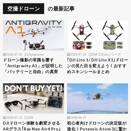
空撮ドローン
の最新記事
2026.07.30
Antigravity
2026.07.28
DJI
Litoシリーズ
ドローン撮影の常識を覆す
｢DJI Lito 1/ DJI Lito X1｣ドロー
「Antigravity A1」が証明した
ンの見た目を変えよう！おすす
「バッテリーと自由」の真実
めスキンシールまとめ
2026.07.22
DJI
2026.06.27
DJIドローン体験を劇変させる
初心者向けドローンの決定版が
ARグラス｢Ray Neo Air4 Pro｣
進化！Potensic Atom 3に驚か