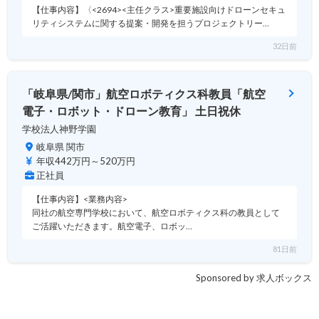
【仕事内容】〈<2694><主任クラス>重要施設向けドローンセキュ
リティシステムに関する提案・開発を担うプロジェクトリー…
32日前
「岐阜県/関市」航空ロボティクス科教員「航空
電子・ロボット・ドローン教育」 土日祝休
学校法人神野学園
岐阜県 関市
年収442万円～520万円
正社員
【仕事内容】<業務内容>
同社の航空専門学校において、航空ロボティクス科の教員として
ご活躍いただきます。航空電子、ロボッ…
81日前
Sponsored by 求人ボックス