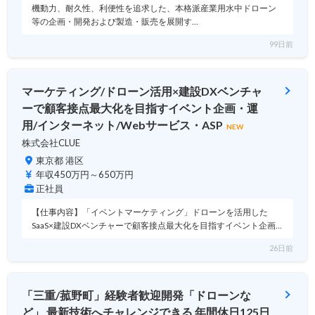
機動力、耐久性、利便性を追求した、本格派産業用水中ドローン
等の企画・開発および製造・販売を展開す…
99日前
マーケティング/ドローン活用×建設DXベンチャ
ーで顧客接点最大化を目指すイベント企画・運
用/インターネット/Webサービス・ASP
NEW
株式会社CLUE
東京都 港区
年収450万円～650万円
正社員
【仕事内容】「イベントマーケティング」ドローンを活用した
SaaS×建設DXベンチャーで顧客接点最大化を目指すイベント企画…
26日前
「三重/菰野町」経験者歓迎開発「ドローンな
ど」 最新技術へチャレンジできる 年間休日125日