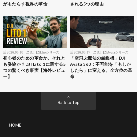
がもたらす視界の革命
される5つの理由
2026.06.18
DJI
Litoシリーズ
2026.06.17
DJI
Avataシリーズ
初心者のための革命か、それと
「空飛ぶ魔法の編集機」DJI
も妥協か？DJI Lito 1に関する5
Avata 360：不可能を「もしか
つの驚くべき事実【海外レビュ
したら」に変える、全方位の革
ー】
命
Back to Top
HOME